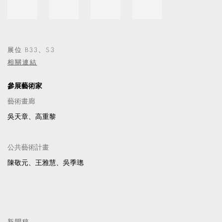
展位 B33、S3
相關連結
參展藝術家
藝術畫廊
吳天章、高重黎
公共藝術計畫
陳敬元、王雅慧、吳季璁