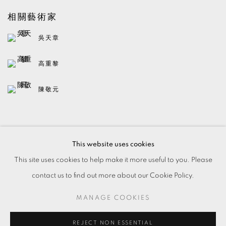
相關藝術家
吳天章
高重黎
陳敬元
BACK TO ART FAIRS
This website uses cookies
This site uses cookies to help make it more useful to you. Please
contact us to find out more about our Cookie Policy.
MANAGE COOKIES
MANAGE COOKIES
© 2026 TKG+. ALL RIGHTS RESERVED.
網頁支持 ARTLOGIC
REJECT NON ESSENTIAL