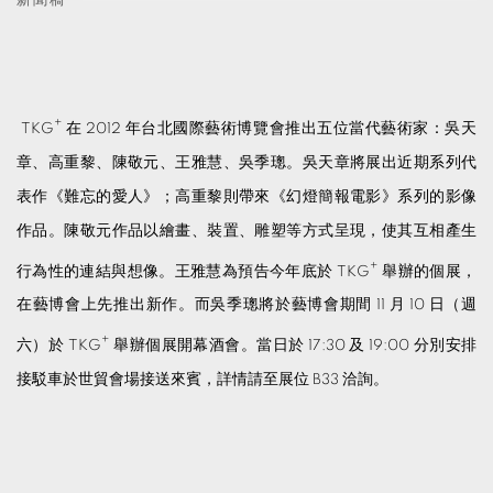
新聞稿
+
TKG
在 2012 年台北國際藝術博覽會推出五位當代藝術家：吳天
章、高重黎、陳敬元、王雅慧、吳季璁。吳天章將展出近期系列代
表作《難忘的愛人》；高重黎則帶來《幻燈簡報電影》系列的影像
作品。陳敬元作品以繪畫、裝置、雕塑等方式呈現，使其互相產生
+
行為性的連結與想像。王雅慧為預告今年底於 TKG
舉辦的個展，
在藝博會上先推出新作。而吳季璁將於藝博會期間 11 月 10 日（週
+
六）於 TKG
舉辦個展開幕酒會。當日於 17:30 及 19:00 分別安排
接駁車於世貿會場接送來賓，詳情請至展位 B33 洽詢。