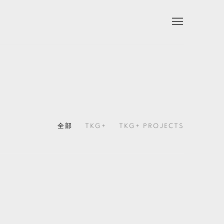
全部
TKG+
TKG+ PROJECTS