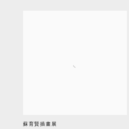
蘇育賢插畫展