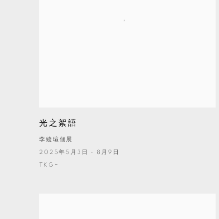
光之絮語
李綾瑄個展
2025年5月3日 - 8月9日
TKG+