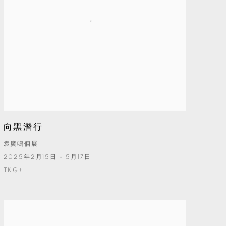
向黑潛行
袁廣鳴個展
2025年2月15日 - 5月17日
TKG+