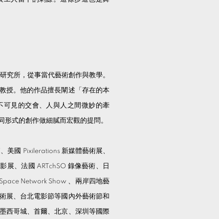
藝術研究所，從事當代藝術創作與教學。
教授。他的作品擅長闡述「存在的本
不可見的交會、人與人之間微妙的牽
同形式的創作做細膩而宏觀的提問。
 Pixilerations 新媒體藝術展、
 亞洲影展、法國 ARTchSO 錄像藝術、日
s Space Network Show 、兩岸四地藝
術展、台北電影節等國內外藝術節和
墨西哥城、首爾、北京、深圳等國際