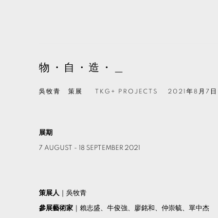
物・自・造・＿
吳牧青 策展
TKG+ PROJECTS
2021年8月7日
展期
7 AUGUST - 18 SEPTEMBER 2021
策展人
｜吳牧青
參展藝術家
｜賴志盛、牛俊強、廖銘和、仲崇毓、單中杰