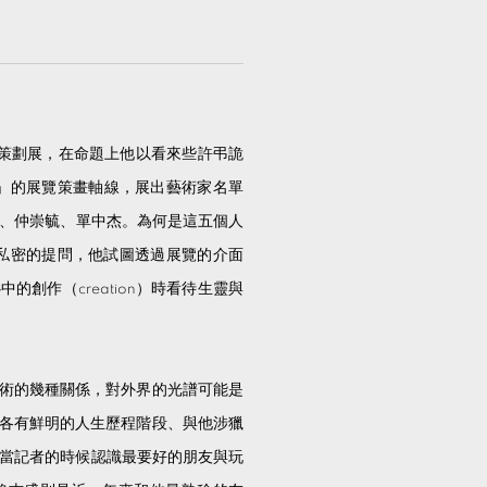
進行策劃展，在命題上他以看來些許弔詭
」的展覽策畫軸線，展出藝術家名單
和、仲崇毓、單中杰。為何是這五個人
私密的提問，他試圖透過展覽的介面
創作（creation）時看待生靈與
術的幾種關係，對外界的光譜可能是
各有鮮明的人生歷程階段、與他涉獵
》當記者的時候認識最要好的朋友與玩