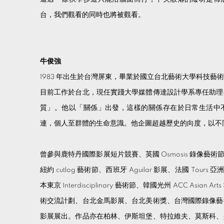
台，我們觀看的同時也將被觀看。
牛俊強
1983 年出生於台灣屏東，畢業於國立台北藝術大學科技
目前工作於台北，現任實踐大學媒體傳達設計學系專任助理
質」。他以「關係」出發，這樣的關係存在於日常生活中
連，個人至群體的生命意識。他企圖超越歷史的向度，以不
曾參與鹿特丹國際影展短片競賽、英國 Osmosis 錄像藝術節、美國
紐約 cutlog 藝術節、西班牙 Aguilar 影展、法國 Tours
本東京 Interdisciplinary 藝術節、韓國光州 ACC Asian Art
術交流計劃、台北金馬影展、台北美術獎、台灣國際錄像藝
影展展出。作品亦在柏林、伊斯坦堡、特拉維夫、莫斯科、