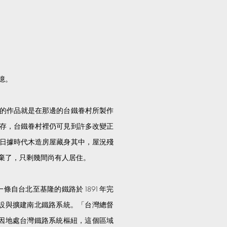
憶。
的作品就是在那邊的台鐵眷村所製作
存，台鐵眷村裡仍可見到許多改變正
日據時代木造房屋藏身其中，屋況殘
棄了，只剩幾間尚有人居住。
條自台北至基隆的鐵路於 1891 年完
礎建設與擴建南北鐵路系統。「台灣總督
。正因地處台灣鐵路系統樞紐，這個區域