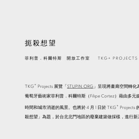
扼殺想望
菲利普．科爾特斯 開放工作室
TKG+ PROJECTS
+
TKG
Projects 展覽「
STUPIN.ORG
」呈現將畫廊空間轉化
葡萄牙藝術家菲利普．科爾特斯（Filipe Cortez）藉
+
時間和城市消逝的風景。也將於 4 月 1 日於 TKG
Proje
殺想望」為題，於台北北門地區的廢棄建築做採樣，進行新