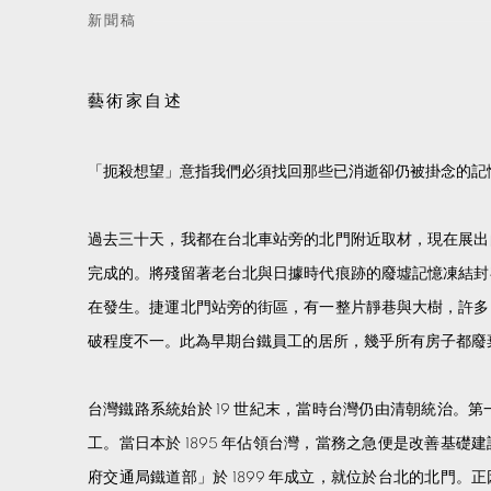
新聞稿
藝術家自述
「扼殺想望」意指我們必須找回那些已消逝卻仍被掛念的記
過去三十天，我都在台北車站旁的北門附近取材，現在展出
完成的。將殘留著老台北與日據時代痕跡的廢墟記憶凍結封
在發生。捷運北門站旁的街區，有一整片靜巷與大樹，許多
破程度不一。此為早期台鐵員工的居所，幾乎所有房子都廢
台灣鐵路系統始於 19 世紀末，當時台灣仍由清朝統治。第一
工。當日本於 1895 年佔領台灣，當務之急便是改善基
府交通局鐵道部」於 1899 年成立，就位於台北的北門