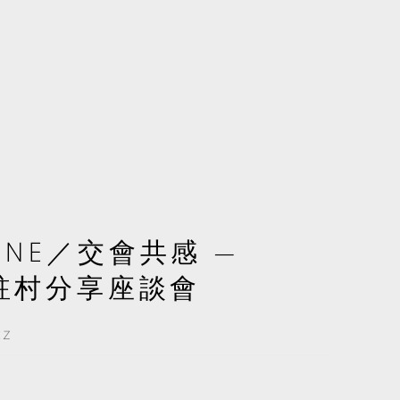
ONE／交會共感 —
N 駐村分享座談會
EZ