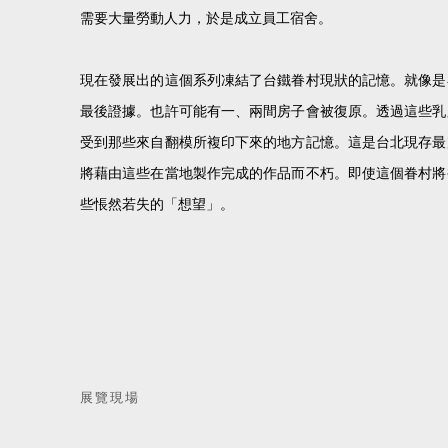
需要大量勞動人力，於是成立員工宿舍。
現在發展出的這個系列凍結了台鐵眷村現狀的記憶。就像是
最後證據。也許可能有一、兩間房子會被復原。透過這些乳
受到那些來自翻模所複印下來的地方記憶。這是台北現存最
將藉由這些在當地製作完成的作品而不朽。即使這個眷村將
些悵然若失的「想望」。
展覽現場