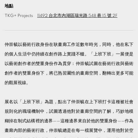
地點
TKG+ Projects
11492 台北市內湖區瑞光路 548 巷 15 號 2F
仲崇毓以藝術行政身份在耿畫廊工作近數年時光，同時，他在私下
的個人生活中仍持續在創作路上實踐不輟。「上班下班」一展便是
以藝術創作者的雙重身份作為貫穿﹔仲崇毓試圖在藝術行政與藝術
創作者的雙重身份下，將已熟習屬性的畫廊空間，翻轉出更多可能
的觀展視線。
展名以「上班下班」為題，點出了仲崇毓在上下班打卡這種被社會
規則化的職場機制中，試圖透過他對於畫廊空間的了解，巧妙地模
糊掉在制式結構裡的邊界——這種邊界來自於他的雙重身份——作為
畫廊內部的藝術行政，仲崇毓總是在每一檔展覽中，運用他對於空