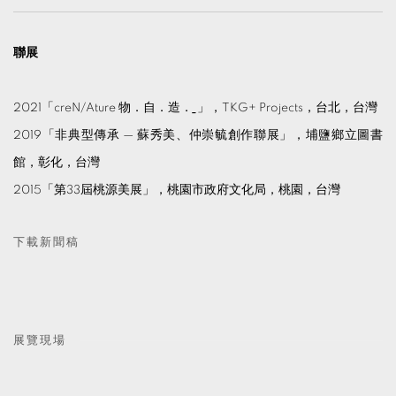
聯展
2021「creN/Ature 物．自．造．
ˍ
」，TKG+ Projects，台北，台灣
2019「非典型傳承 — 蘇秀美、仲崇毓創作聯展」，埔鹽鄉立圖書
館，彰化，台灣
2015「第33屆桃源美展」，桃園市政府文化局，桃園，台灣
下載新聞稿
展覽現場