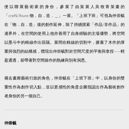
便以聯展藝術家的身份，參展了由策展人吳牧青策畫的
「creN/Ature 物．自．造．＿」一展。「上班下班」可視為仲崇毓
在「物．自．造」後的創作延伸，除了持續摸索「作品/非作品」的
邊界外，在空間的使用上他亦善用了自身經驗的主場優勢，將空間
以墨斗中的棉線作出區隔。展間在棉線的切割中，摒棄了木作的厚
重與強烈的結構感，體現出仲崇毓對於空間尺度的平衡與拿捏——輕
盈通透，卻帶著對空間操作的熟練與別有洞悉。
褪去畫廊藝術行政的角色，仲崇毓在「上班下班」中，以身份的雙
重性作為創作切入點，並以更感性的角度企圖指認出作為藝術創作
者身份的另一個自己。
仲崇毓