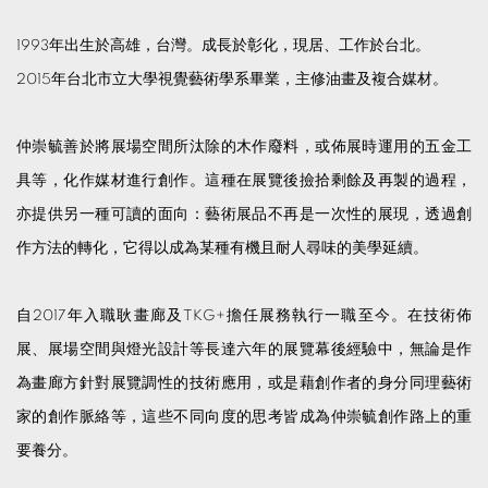
1993年出生於高雄，台灣。成長於彰化，現居、工作於台北。
2015年台北市立大學視覺藝術學系畢業，主修油畫及複合媒材。
仲崇毓善於將展場空間所汰除的木作廢料，或佈展時運用的五金工
具等，化作媒材進行創作。這種在展覽後撿拾剩餘及再製的過程，
亦提供另一種可讀的面向：藝術展品不再是一次性的展現，透過創
作方法的轉化，它得以成為某種有機且耐人尋味的美學延續。
自2017年入職耿畫廊及TKG+擔任展務執行一職至今。在技術佈
展、展場空間與燈光設計等長達六年的展覽幕後經驗中，無論是作
為畫廊方針對展覽調性的技術應用，或是藉創作者的身分同理藝術
家的創作脈絡等，這些不同向度的思考皆成為仲崇毓創作路上的重
要養分。