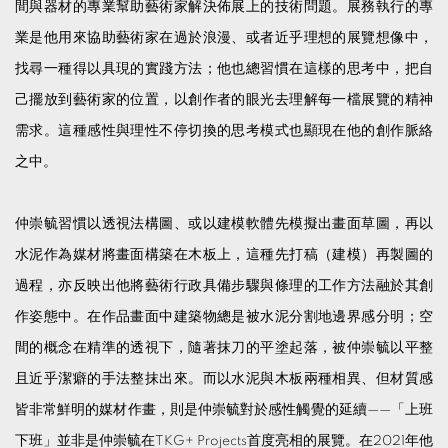
間與器材的專業幫助藝術家解決佈展上的技術問題。展務執行的專
業是他用來協助藝術家在過於浪漫、或者近乎理想的展覽想像中，
找尋一種得以具現的實踐方法；他也總習慣在這樣的思考中，把自
己擺放到藝術家的位置，以創作者的眼光去理解每一檔展覽的精神
需求。這種感性與理性不停切換的思考模式也顯現在他的創作脈絡
之中。
仲崇毓習慣以透視法構圖、或以建模軟體先模擬出畫面草圖，再以
水泥作為媒材將畫面構築在木板上，這種先打稿（建模）再製圖的
過程，亦反映出他將藝術行政具備步驟與條理的工作方法融於其創
作姿態中。在作品畫面中建築物總是被水泥分割地邊界感分明；空
間的概念在精準的透視下，隨著抹刀的平塗起落，被仲崇毓以平整
且近乎潔癖的手法整抹出來。而以水泥與木板兩種相異、但材質感
皆非常鮮明的媒材作畫，則是仲崇毓對於感性觸覺的延續——「上班
下班」並非是仲崇毓在TKG+ Projects首度亮相的展覽。在2021年他