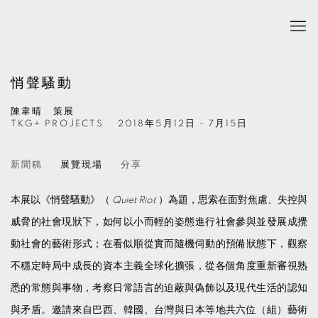
悄聲騷動
陳韋晴 策展
TKG+ PROJECTS
2018年5月12日 - 7月15日
新聞稿
展覽現場
分享
本展以《悄聲騷動》（
Quiet Riot
）為題，思索在面對焦慮、失控與
威脅的社會現狀下，如何以小而輕的姿態進行社會參與並發展成攪
動社會的藝術形式；在看似順從實而隨機伺動的預備狀態下，觀察
不穩定時局中成長的資本主義全球化擴張，從各個角度重新審視熟
悉的常態與事物，考察日常語言的迫蔽與偽飾以及現代生活的認知
與矛盾。邀請來自巴西、韓國、台灣與日本等地共六位（組）藝術