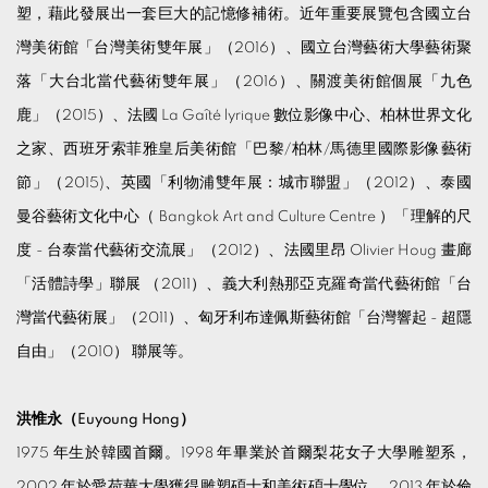
塑，藉此發展出一套巨大的記憶修補術。近年重要展覽包含國立台
灣美術館「台灣美術雙年展」（2016）、國立台灣藝術大學藝術聚
落「大台北當代藝術雙年展」（2016）、關渡美術館個展「九色
鹿」（2015）、法國 La Gaîté lyrique 數位影像中心、柏林世界文化
之家、西班牙索菲雅皇后美術館「巴黎/柏林/馬德里國際影像藝術
節」（2015)、英國「利物浦雙年展：城市聯盟」（2012）、泰國
曼谷藝術文化中心（ Bangkok Art and Culture Centre ）「理解的尺
度 - 台泰當代藝術交流展」（2012）、法國里昂 Olivier Houg 畫廊
「活體詩學」聯展 （2011）、義大利熱那亞克羅奇當代藝術館「台
灣當代藝術展」（2011）、匈牙利布達佩斯藝術館「台灣響起 - 超隱
自由」（2010） 聯展等。
洪惟永（
Euyoung Hong）
1975 年生於韓國首爾。1998 年畢業於首爾梨花女子大學雕塑系，
2002 年於愛荷華大學獲得雕塑碩士和美術碩士學位， 2013 年於倫