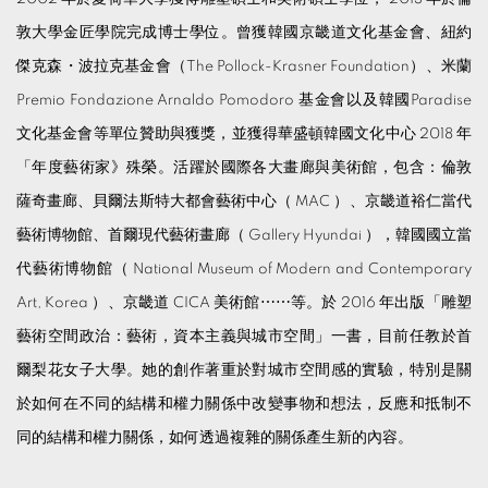
敦大學金匠學院完成博士學位。曾獲韓國京畿道文化基金會、紐約
傑克森・波拉克基金會（The Pollock-Krasner Foundation）、米蘭
Premio Fondazione Arnaldo Pomodoro 基金會以及韓國Paradise
文化基金會等單位贊助與獲獎，並獲得華盛頓韓國文化中心 2018 年
「年度藝術家》殊榮。活躍於國際各大畫廊與美術館，包含：倫敦
薩奇畫廊、貝爾法斯特大都會藝術中心（ MAC ）、京畿道裕仁當代
藝術博物館、首爾現代藝術畫廊（ Gallery Hyundai ），韓國國立當
代藝術博物館（ National Museum of Modern and Contemporary
Art, Korea ）、京畿道 CICA 美術館⋯⋯等。於 2016 年出版「雕塑
藝術空間政治：藝術，資本主義與城市空間」一書，目前任教於首
爾梨花女子大學。她的創作著重於對城市空間感的實驗，特別是關
於如何在不同的結構和權力關係中改變事物和想法，反應和抵制不
同的結構和權力關係，如何透過複雜的關係產生新的內容。