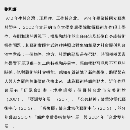
劉和讓
1972 年生於台灣，現居住、工作於台北。 1994 年畢業於國立藝專
雕塑科， 2002 年於紐約市立大學皇后學院取得藝術創作碩士學
位。在劉和讓的透視下，攝影和創作並非僅僅涉及影像自身或技術
操作問題，其藝術實踐方式往往映照出對象物相屬之社會關係和政
治性意義；一個物件、地方、社群的顯影是在勞動、時間種種因素
的疊置下展現獨一無二的特殊和差異性。藉由挪動可見與不可見的
關係，他對藝術的社會機能、感知介質鋪陳了新的想像，將聯繫在
人與人之間的無形價值代換出來，成為藝術持續的動力。近年作品
參展有「伍眾會計劃 - 境物虛擬」個展於台北市立美術館
（2017）、「亞洲雙年展」（2017）、「公共精神」於華沙當代藝
術中心（2016）、「肖像擺」於台北當代藝術中心（2016），並分
別參加 2010 年「紐約皇后美術館雙年展」與 2004 年「台北雙年
展」。