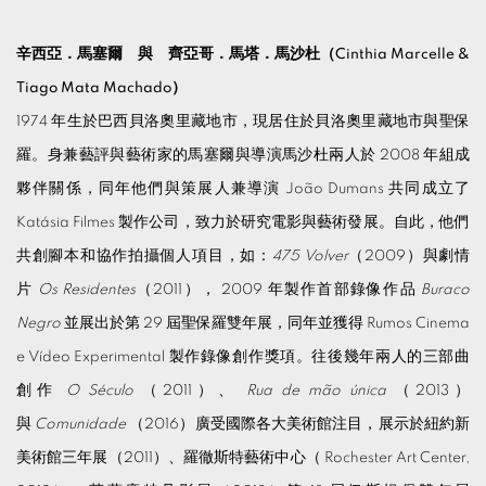
辛西亞．馬塞爾 與 齊亞哥．馬塔．馬沙杜（
Cinthia Marcelle &
Tiago Mata Machado）
1974 年生於巴西貝洛奧里藏地市，現居住於貝洛奧里藏地市與聖保
羅。身兼藝評與藝術家的馬塞爾與導演馬沙杜兩人於 2008 年組成
夥伴關係，同年他們與策展人兼導演 João Dumans 共同成立了
Katásia Filmes 製作公司，致力於研究電影與藝術發展。自此，他們
共創腳本和協作拍攝個人項目，如：
475 Volver
（2009）與劇情
片
Os Residentes
（2011）， 2009 年製作首部錄像作品
Buraco
Negro
並展出於第 29 屆聖保羅雙年展，同年並獲得 Rumos Cinema
e Vídeo Experimental 製作錄像創作獎項。往後幾年兩人的三部曲
創作
O Século
（2011）、
Rua de mão única
（2013）
與
Comunidade
（2016）廣受國際各大美術館注目，展示於紐約新
美術館三年展（2011）、羅徹斯特藝術中心（ Rochester Art Center,