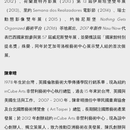
2012）、荷蘭鹿特丹影展（2013）第 13 屆伊斯坦堡雙年展
（2013)、里約 Semana dos Realizadores 電影節（2014）、瑞士
動態影像雙年展（2015）、约翰尼斯堡
Nothing Gets
Organized
藝術平台
（
2016
）
等地展出。2017 年新作
Nau/Now
代
表巴西國家館參與第 57 屆威尼斯雙年展，並榮獲該屆「國家館特別
提名獎」殊榮，同年於芝加哥洛根藝術中心展示雙人組的首次個
展。
陳韋晴
1978 年生於台灣，英國倫敦藝術大學傳播學院行銷系畢，現為紐約
inCube Arts 非營利藝術中心執行總監，過去 15 年來於台灣、英國與
美國生活與工作。 2007 – 2010 年，陳韋晴擔任中華民國畫廊協會
及台北國際藝術博覽會（ Art Taipei ）總監，長期關注國際藝術產業
發展；於 2012 年創辦紐約 inCube Arts 非營利藝術中心，現為該中
心創辦人、獨立策展人，致力推動亞洲藝術在美發展。陳氏創辦與