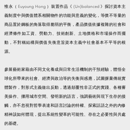
惟永（ Euyoung Hong ）裝置作品《 (Un)balanced 》探討資本主
義制度中與價值體系相關物件的功能與意義的變化，等價不等量的
商品置於鋼板的角落取得脆弱的平衡，產品價值依據複雜的社會和
經濟條件如工資、勞動力、技術創新、土地價格和市場操作而擺
動，不對稱結構與價值失衡意旨資本主義中社會基本不平等的根
源。
參展藝術家藉由不同文化養成與日常生活機制的干預經驗，體悟全
球化所帶來的社會、經濟與政治等的失衡與感應，試圖摒棄傳統實
體製作，對形式主義做出反動，透過顛覆性非正式的實踐、各種審
美操作、挪用城市空間、發明新的語言，強調藝術與現下生存的接
觸，亦不忽視對哲學表達和語言討論的特權、探索話語之外的內修
精神該如何體現，提出系統性變革的可能性、存在之必要性與共處
的基礎。