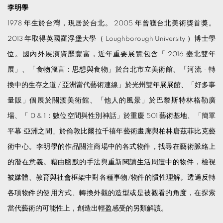
李明學
1978 年生於台灣，現居於台北。 2005 年曾獲台北美術獎首獎。
2013 年取得英國羅浮堡大學（ Loughborough University ）博士學
位。國內外展演資歷豐富，近年重要展覽包含「 2016 臺北雙年
展」、「食物箴言：思想與食物」於台北市立美術館、「河流 - 轉
換中的生存之道 / 亞洲當代藝術連線」於光州雙年展展館、「好多事
量販」個展於關渡美術館、「他人的風景」於巴黎斯特林格勒廣
場、「 0 & 1：數位空間與性別神話」於重慶 501 藝術基地、「簡單
平幕:亞洲之間」於倫敦比爾拉千禧年藝術畫廊與柏林唐茲菲比克藝
術中心。李明學的作品關注商場中的各式物件，找尋在藝術脈絡上
的潛在意義。藉由幽默的手法與重新閱讀生活周遭中的物件，檢視
被媒體、教育與社會框架中對各種事物/物件的慣性理解。透過反轉
各項物件的使用方式、轉換外觀的造型或是被觀看的角度，在探索
當代藝術的可能性上，創造出輕盈感受的另類解讀。