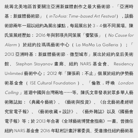
統籌北美地區首要關注亞洲新媒體創作之最大藝術節 - 「亞洲時
基：新媒體藝術節」（
inToAsia: Time-based Art Festival
），該藝
術節兩年一屆以紐約為展出據點，每屆展出於 3 – 4 個不同展場。陳
氏策展經歷如： 2016 年與郭瑛共同策展「嫑緊張」（
No Cause for
Alarm
）於紐約拉瑪瑪藝術中心（ La MaMa La Galleria ）；「
2013 亞洲時基：新媒體藝術節 - 微型城市」展出於紐約皇后美術
館、 Stephan Stoyanov 畫廊、紐約 NARS 基金會、 Residency
Unlimited 藝術中心； 2012 年「陳張莉：不止」個展於紐約伊勢藝
術基金會（ ISE Cultural Foundation ）、「倫敦．呼喚
London
Calling
」巡迴中國與台灣兩地⋯⋯等。陳氏文章發表於眾多華人藝
術雜誌如：《典藏今藝術》、《藝術與投資》、《台北藝術產經研
究室電子報》、《藝術收藏＋設計》、《藝外雜誌》以及《國藝會
電子報》等；於 2013 年合著《全球藝術博覽會指南》一書。曾擔任
紐約 NARS 基金會 2016 年駐村計畫評審委員、受邀擔任紐約藝術基