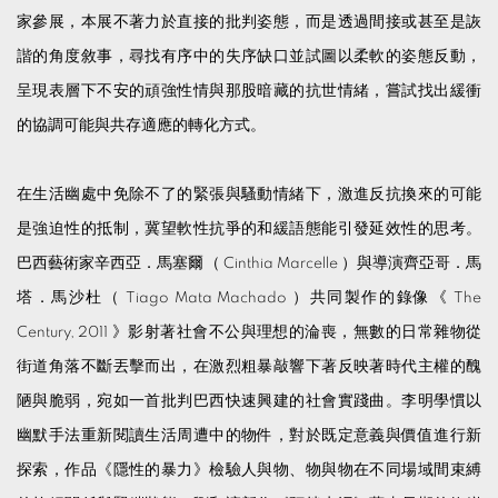
家參展，本展不著力於直接的批判姿態，而是透過間接或甚至是詼
諧的角度敘事，尋找有序中的失序缺口並試圖以柔軟的姿態反動，
呈現表層下不安的頑強性情與那股暗藏的抗世情緒，嘗試找出緩衝
的協調可能與共存適應的轉化方式。
在生活幽處中免除不了的緊張與騷動情緒下，激進反抗換來的可能
是強迫性的抵制，冀望軟性抗爭的和緩語態能引發延效性的思考。
巴西藝術家辛西亞．馬塞爾（ Cinthia Marcelle ）與導演齊亞哥．馬
塔．馬沙杜（ Tiago Mata Machado ）共同製作的錄像《 The
Century, 2011 》影射著社會不公與理想的淪喪，無數的日常雜物從
街道角落不斷丟擊而出，在激烈粗暴敲響下著反映著時代主權的醜
陋與脆弱，宛如一首批判巴西快速興建的社會實踐曲。李明學慣以
幽默手法重新閱讀生活周遭中的物件，對於既定意義與價值進行新
探索，作品《隱性的暴力》檢驗人與物、物與物在不同場域間束縛