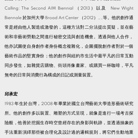
Calling: The Second AIM Biennial （2013）以及 New Wight
Biennale
於加州大學 Broad Art Center （2012）……等。他的創作通
常是經由他人製造或激發的，這種方法對二分法提出質疑，並在藝
術和非藝術勞動之間進行秘密交流與創造機會。透過與他人合作，
他亦試圖使自身創作者身份概念複雜化，企圖擺脫創作者對於一個
藝術作品的堅實身份；他的創作與紐約市生活中最平凡的日常互動
同步發生，如雜貨店購物、街頭肖像畫家、或購買一杯咖啡，平凡
無奇的日常與消費行為構成的日記或測量裝置。
邱承宏
1983 年生於台灣，2008 年畢業於國立台灣藝術大學造形藝術研究
所。他的創作多以裝置、雕塑的方式呈現，就像是進行一場考古探
險般，他善於挖掘生存時空曾經存在的身影與軌跡，並透過抽象的
手法重新演繹那些被合理化及設計過的邏輯規則，將它們生動地重