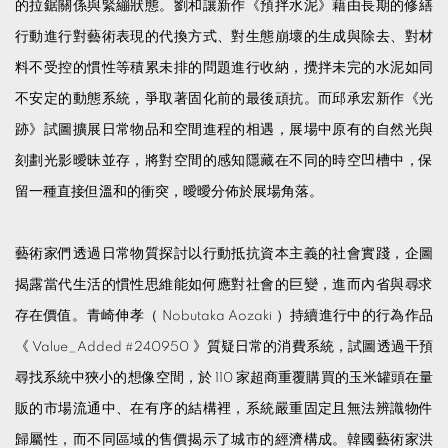
的拉鋸關係與緊繃狀態。劉和讓新作《預拌水泥》藉由長期的修繕
行動進行對藝術表現的代換方式、對生態崩壞的生成與除去、對材
料不受控的慣性等積累未排的問題進行收納，攪拌未完的水泥如同
不安定的動態系統，爭取著固化前的最後頑抗。而邱承宏新作《光
跡》試圖擴展日常物品和空間進程的相遇，展場中原有的自然光與
刻劃光影曖昧並存，將對空間的感知隱藏在不同的時空凹槽中，保
留一種直接但溫和的衝突，曖曖分佈於展場角落。
藝術家們透過日常物質探討以行動抵抗資本主義的社會實踐，企圖
揭露當代生活的慣性思維能如何應對社會的巨變，進而內省與尋求
存在價值。青崎伸孝（ Nobutaka Aozaki ）持續進行中的行為作品
《 Value_Added #240950 》質疑日常的消費系統，試圖透過干預
尋找系統中狹小的想像空間，於 110 家超商重覆購買的玉米罐頭在量
販的市場流通中、在有序的結構裡，系統嚴重固定且無法辨識物件
歸屬性，而不同區域的售價揭示了城市的經濟構成。韓國藝術家洪