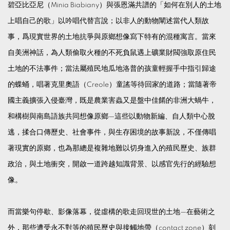
碧亞比亞尼（Minia Biabiany）與張恩滿共譜的「如何在別人的土地
上唱自己的歌」以吟唱代替言說；以非人的動物闡述當代人類故
事，爲現實世界的土地抗爭與原鄉想像寫下特有的混種寓言。當來
自美洲神話，為人類偷取火種的不死負鼠遇上礦業財閥強取原住民
土地的不法事件；當法屬殖民地瓜地洛普的孩童輕握手中指引歸途
的蝶蛹，唱著克里奧語（Creole）童謠等待回家的道路；當隨著帝
國主義擴張入侵臺灣，既是農業害蟲又是盤中佳餚的非洲大蝸牛，
和構樹與南島語族共同想像原鄉—這些以動物新編、自人類中心脫
逃，揉合口傳歷史、社會事件，與生存困境的故事新說，不僅傳唱
著現實的原鄉，也為那總是複雜地難以切身進入的殖民歷史、族群
政治，與土地衝突，開啟一道跨越知識背景、以感官先行的經驗想
像。
而當樂句停歇、影像落幕，從虛構的歌走回現世的土地—在藝術之
外，那些遭受永不對等的殖民歷史與接觸地帶（contact zone）刻