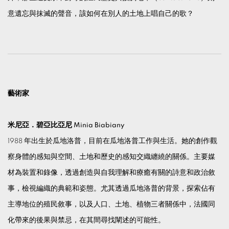
意遺忘與抹滅的聲音，該如何在別人的土地上唱自己的歌？
藝術家
米尼亞．碧亞比亞尼 Minia Biabiany
1988 年出生於瓜地洛普，目前在瓜地洛普工作與生活。她的創作觀
察身體的感知與空間、土地和歷史的感知交織纏繞的關係。主要媒
材為裝置和錄像，透過創造與自我理解和療癒有關的詩意和政治敘
事，檢視編織的典範和姿態。尤其透過瓜地洛普的背景，探索佔有
主導地位的殖民敘事，以及人口、土地、植物三者關係中，法國同
化帶來的後果與禁忌，在其間尋找闡述的可能性。