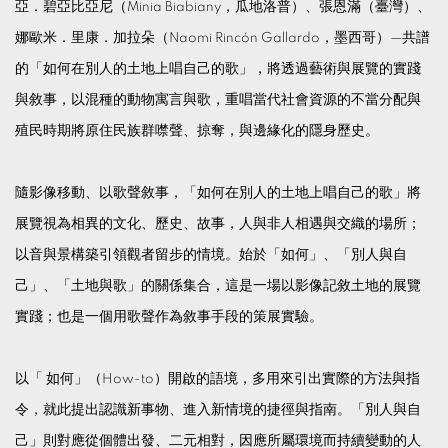
亞．碧亞比亞尼（Minia Biabiany，瓜地洛普）、張恩滿（臺灣）、
娜歐米．里康．加拉朵（Naomi Rincón Gallardo，墨西哥）—共譜
的「如何在別人的土地上唱自己的歌」，將透過藝術與展覽的實踐
與敘事，以混種的動物寓言與歌，重唱當代社會資源的不當分配與
殖民時期將原住民族群噤聲、掠奪，與邊緣化的隱身歷史。
隨影像移動、以歌聲敘事，「如何在別人的土地上唱自己的歌」將
展覽視為相異的文化、歷史、故事，人與非人相遇與交織的場所；
以音與景構築引領觀者留步的情境。始於「如何」、「別人與自
己」、「土地與歌」的關係集合，這是一場以影像記敘土地的展覽
實踐；也是一個用歌聲作為敘事手段的策展實驗。
以「 如何」（How-to）開啟的語境，多用來引出實際的方法與指
令，就此提出認識新事物、進入新情境的捷徑與指南。「別人與自
己」則對應從個體出發、二元相對，因應所屬環境而持續變動的人