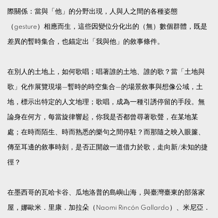
際關係：當與「他」的分野出現，人與人之間的各種姿態
（gesture）相應而生，這些因變位分化出的（無）數個群體，既是
差異的暫時集合，也錨定出「我與他」的敘事條件。
在別人的土地上，如何歌唱；唱著誰的土地、誰的歌？當「土地與
歌」化作展覽現場—暫時的時空集合—的場景敘事與想像公域，土
地，標示出特定的人文地理；歌唱，成為一種引誘停留的手段。無
論身在何方，每當旋律響起，你我是否都曾尋著歌聲，在某地某
處；在時而陌生、時而熟悉的樂句之間停駐？而那隨之映入眼簾、
傳至耳邊的敘事時刻，是否正開啟一道借力於歌，走向新/未知的捷
徑？
在墨西哥的瓦哈卡谷、瓜地洛普的島嶼山海，與臺灣臺東的部落家
屋，娜歐米．里康．加拉朵（Naomi Rincón Gallardo）、米尼亞．