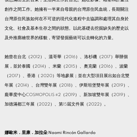
張恩滿出生於台東，生活與工作於台北。她在影像、雕塑和計畫性
創作之間工作。她擁有一半來自母親的台灣原住民血統，長期關注
台灣原住民族如何在不可逆的現代化進程中去協調和處理其自身於
文化、社會及基本生存之間的狀態。以此基礎去挖掘缺失的歷史以
及外推廓繪世界的樣貌，寄望發掘藝術可以去轉化的力量。
她曾在台北（2012）、溫哥華（2016）、洛杉磯（2017）舉辦個
展，並於泰國（2014）、米蘭（2015）、奧克蘭（2016）、波蘭
（2017）、香港（ 2020）等地參展；並在大型項目展出如台北雙
年展（2014）、台灣雙年展（2018）、伊斯坦堡雙年展（2019）、
龐畢度中心COSMOPOLIS #2（2019）、新加坡雙年展（2019）、
加德滿都三年展（2022）、第15屆文件展（2022）。
娜歐米．里康．加拉朵
Naomi Rincón Gallardo