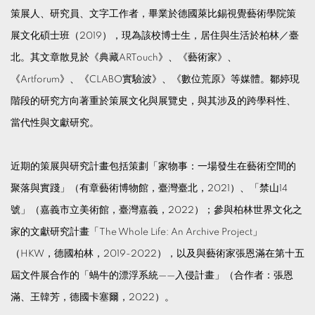
策展人、研究員、文字工作者，畢業於德國萊比錫視覺藝術學院策
展文化碩士班（2019），現為該校博士生，居住與生活於柏林／臺
北。其文章散見於《典藏ARTouch》、《藝術家》、
《Artforum》、《CLABO實驗波》、《數位荒原》等媒體。鄒婷現
階段的研究方向著重於策展文化與展覽史，與其涉及的跨學科性、
當代性與文獻研究。
近期的策展與研究計畫包括策劃「家物事：一場發生在藝術空間的
聚落與實踐」（有章藝術博物館，臺灣臺北，2021）、「禁山14
號」（嘉義市立美術館，臺灣嘉義，2022）；參與柏林世界文化之
家的文獻研究計畫「The Whole Life: An Archive Project」
（HKW，德國柏林，2019-2022），以及與藝術家張恩滿在第十五
屆文件展合作的「蝸牛的漂浮系統——入侵計畫」（合作者：張恩
滿、王韓芳，德國卡塞爾，2022）。