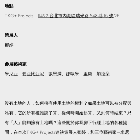
地點
TKG+ Projects
11492 台北市內湖區瑞光路 548 巷 15 號
2F
策展人
鄒婷
參展藝術家
米尼亞．碧亞比亞尼、張恩滿、
娜歐米．里康．加拉朵
沒有土地的人，如何擁有使用土地的權利？如果土地可以被分配與
私有，它的所有權誰說了算、從何時開始起算、又到何時結束？只
有「人」能夠擁有土地嗎？這些關於你我腳下行經土地的各種提
問，在本次ΤΚG+ Projects連袂策展人鄒婷，和三位藝術家—米尼