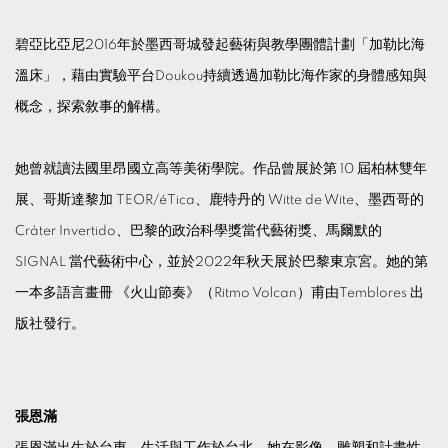
碧亞比亞尼2016年於墨西哥城發起藝術與教學團體計劃「加勒比海
溫床」，藉由實驗平台Doukou持續透過加勒比海作家的身體感知與
概念，探索敘事的解構。
她曾就讀法國里昂國立高等美術學院。作品曾展於第 10 屆柏林雙年
展、哥斯達黎加 TEOR/éTica、鹿特丹的 Witte de Wite、墨西哥的
Cràter Invertido、巴黎的政治科學獎當代藝術獎、馬爾默的
SIGNAL 當代藝術中心，並於2022年秋天展於巴黎東京宮。她的第
一本多語言畫冊 《火山節奏》（Ritmo Volcan）甫由Temblores 出
版社發行。
張恩滿