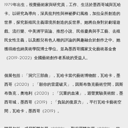
1979年出生，視覺藝術家與研究員，工作、生活於墨西哥城與瓦哈
卡。以研究為導向，深具批判性與神祕夢幻風格，加拉朵所創造的
世界，探究新殖民主義環境所創造的反世界。她將自身對於劇場遊
戲、流行樂、中美洲宇宙論、推想小說、民俗慶典與手工藝、去殖
民女性主義，以及酷兒有色人種的評論的興趣融合於創作之中。她
獲得維也納美術學院博士學位。並為墨西哥國家文化藝術基金會
（2019-2022）全國藝術創作者系統的受益人。
個展包括：「洞穴三部曲」，瓦哈卡當代藝術博物館，瓦哈卡，墨
西哥（2020）；「願你的雷霆破天」，因斯布魯克藝術空間，因斯
布魯克，奧地利（2020）；「沉重的血液」，迴聲實驗美術館，墨
西哥城，墨西哥（2019）；「負鼠的復原力」，平行瓦哈卡藝術空
間，瓦哈卡，墨西哥（2019）。