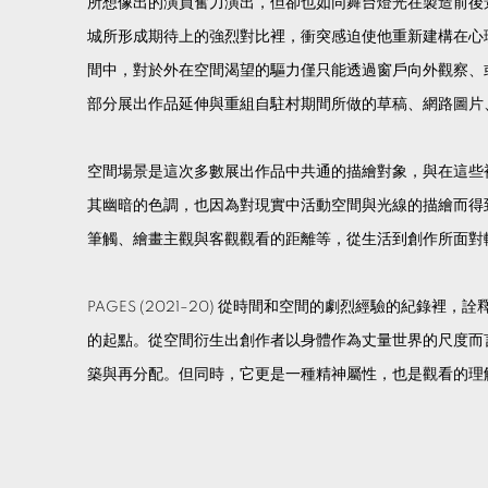
所想像出的演員奮力演出，但卻也如同舞台燈光在製造前後
城所形成期待上的強烈對比裡，衝突感迫使他重新建構在心
間中，對於外在空間渴望的驅力僅只能透過窗戶向外觀察、
部分展出作品延伸與重組自駐村期間所做的草稿、網路圖片
空間場景是這次多數展出作品中共通的描繪對象，與在這些
其幽暗的色調，也因為對現實中活動空間與光線的描繪而得
筆觸、繪畫主觀與客觀觀看的距離等，從生活到創作所面對
PAGES (2021–20) 從時間和空間的劇烈經驗的
的起點。從空間衍生出創作者以身體作為丈量世界的尺度而
築與再分配。但同時，它更是一種精神屬性，也是觀看的理