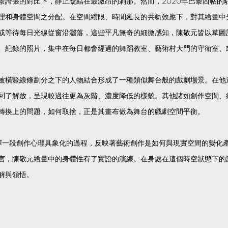
景誇張的對比下，靜止凝結在最激昂的剎那。然而，2020年巴黎西帖的
理和身體空間之分配。在空間縮限、時間延長的共軌效應下，對其繪畫中
或等待每日光線從窗沿灑落，這些平凡無奇的細微感知，陳敬元皆以草圖
、紀錄的照片，集中在每日都會經過的舞蹈教室、藝術村大門的守衛室、
被橫豎線條劃分之下的人物結合形成了一種類似舞台般的戲劇場景。在他
到了解放，呈現較過往更為灰階、濃度降低的樣貌。其他諸如創作空間、
轉換上的問題，如何取捨，正是其畫布做為舞台的戲劇空間平衡。
紀錄裡，詮釋一段創作心理具象化的過程，反映著藝術創作是如何與現實空間的
言，陳敬元繪畫中的身體性有了實證的演練。在身處在這個時空狀態下的
解與領悟。