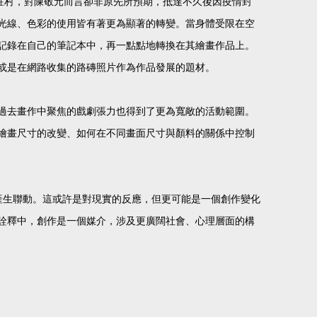
駐村，對陳敬元而言卻非原先所預期，抵達不久後因疫情封
光線、色彩的使用皆有著更為顯著的轉變。當身體受限在空
記錄在自己的筆記本中，再一點點地轉換在其繪畫作品上。
或是在網路收集的路磚照片作為作品發展的題材。
過去畫作中聚焦的戲劇張力也得到了更為寬敞的活動範圍。
繪畫尺寸的改變、如何在不同畫面尺寸與顏料的關係中控制
變化產生聯動。這或許是對現實的反應，但更可能是一個創作變化
詮釋中，創作是一個媒介，涉及更廣闊社會、心理層面的構