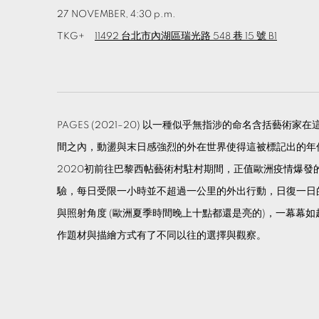
27 NOVEMBER, 4:30 p.m.
TKG+
11492 台北市內湖區瑞光路 548 巷 15 號 B1
PAGES (2021–20) 以一種似乎無指涉的命名含括藝
間之內，動盪與末日感強烈的外在世界使得這被標記出的年
2020初前往巴黎西帖藝術村駐村期間，正值歐洲疫情爆發
驗，每日受限一小時並不超過一公里的外出行動，日復一日
與照射角度 (歐洲夏季時間晚上十點都還是亮的)，一幕幕
作題材與描繪方式有了不同以往的選擇與觀察。