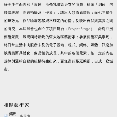
好美少年面具和「束縛」油亮乳膠緊身衣的演員，精確「到位」的
肢體表演，高速拍攝及「慢放」，譜出人類原始情欲；而七年級生
的陳敬元，作品喻著游移與不確定的心情，反映出自我與真實之間
的衝突。本屆展會也創立了項目舞台（Project Stage），針對亞洲
藝術景觀，展現獨特新銳的亞太地區藝術家；參展藝術家吳季璁，
將日常生活中肉眼所未見的電子設備、程式、網絡、媒體、訊息加
以構築而具體化，像晶體的成長，其中的各個元素，按一定的內在
規律與邏輯自動的組構衍生出來，更無盡的蔓延擴張，自成一座城
市。
相關藝術家
吳天章