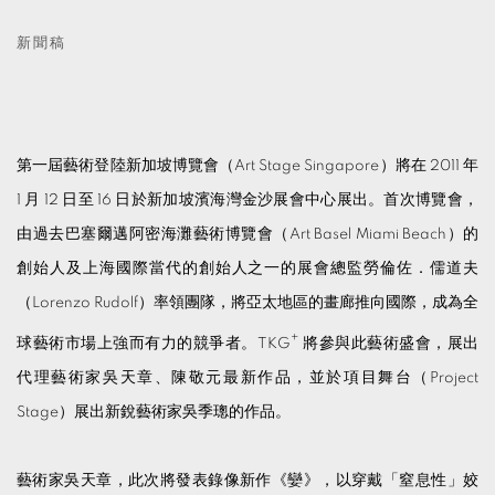
新聞稿
第一屆藝術登陸新加坡博覽會（Art Stage Singapore）將在 2011 年
1 月 12 日至 16 日於新加坡濱海灣金沙展會中心展出。首次博覽會，
由過去巴塞爾邁阿密海灘藝術博覽會（Art Basel Miami Beach）的
創始人及上海國際當代的創始人之一的展會總監勞倫佐．儒道夫
（Lorenzo Rudolf）率領團隊，將亞太地區的畫廊推向國際，成為全
+
球藝術市場上強而有力的競爭者。TKG
將參與此藝術盛會，展出
代理藝術家吳天章、陳敬元最新作品，並於項目舞台（Project
Stage）展出新銳藝術家吳季璁的作品。
藝術家吳天章，此次將發表錄像新作《孌》，以穿戴「窒息性」姣