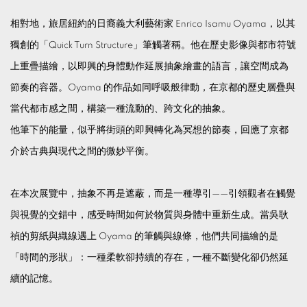
相對地，旅居紐約的日裔義大利藝術家 Enrico Isamu Oyama，以其
獨創的「Quick Turn Structure」筆觸著稱。他在歷史影像與都市符號
上重疊描繪，以即興的身體動作延展抽象繪畫的語言，讓空間成為
節奏的容器。Oyama 的作品如同呼吸般律動，在京都的歷史層疊與
當代都市感之間，構築一種流動的、跨文化的抽象。
他筆下的能量，似乎將街頭的即興轉化為冥想的節奏，回應了京都
介於古典與現代之間的微妙平衡。
在本次展覽中，抽象不再是遮蔽，而是一種導引——引領觀者在觸覺
與視覺的交錯中，感受時間如何於物質與身體中重新生成。當吳耿
禎的剪紙與織線遇上 Oyama 的筆觸與線條，他們共同描繪的是
「時間的形狀」：一種柔軟卻持續的存在，一種不斷變化卻仍然延
續的記憶。