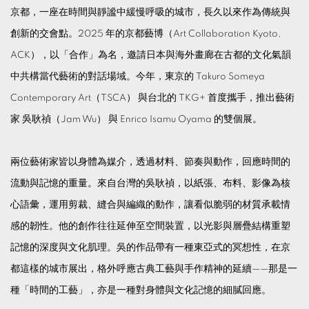
京都，一座在時間與靜謐中緩慢呼吸的城市，長久以來作為傳統與
創新的交會點。2025 年的京都藝博（Art Collaboration Kyoto,
ACK），以「合作」為名，邀請日本與海外畫廊在古都的文化氣韻
中共構當代藝術的對話場域。今年，東京的 Takuro Someya
Contemporary Art（TSCA） 與台北的 TKG+ 首度攜手，推出藝術
家 吳耿禎（Jam Wu） 與 Enrico Isamu Oyama 的雙個展。
兩位藝術家皆以身體為媒介，透過材料、節奏與動作，回應時間的
流動與記憶的重量。來自台灣的吳耿禎，以紙張、布料、影像為核
心語彙，運用剪裁、縫合與編織的動作，讓看似脆弱的材質承載情
感的韌性。他的創作往往延伸至空間裝置，以光影與層疊結構重塑
記憶的深度與文化肌理。吳的作品帶有一種東亞式的冥想性，在京
都這樣的城市展出，格外呼應古典工藝與手作精神的延續——那是一
種「時間的工藝」，亦是一種對身體與文化記憶的細膩回應。