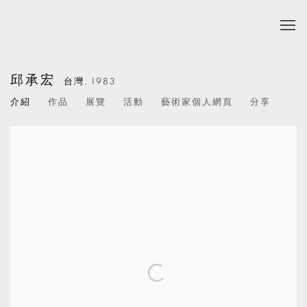
邱承宏
台灣,
1983
介紹
作品
展覽
活動
藝術家個人網頁
分享
View works.