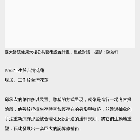
臺大醫院健康大樓公共藝術設置計畫，重啟對話，攝影：陳若軒
1983年生於台灣花蓮
現居、工作於台灣花蓮
邱承宏的創作多以裝置、雕塑的方式呈現，就像是進行一場考古探
險般，他善於挖掘生存時空曾經存在的身影與軌跡，並透過抽象的
手法重新演繹那些被合理化及設計過的邏輯規則，將它們生動地重
塑，藉此發展出一套巨大的記憶修補術。