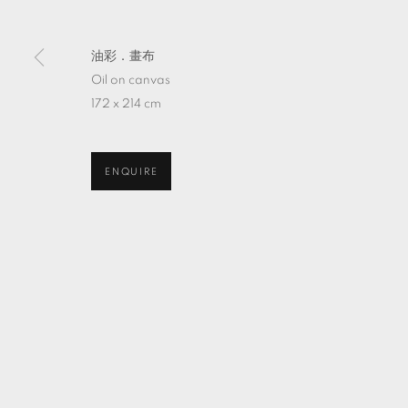
油彩．畫布
Oil on canvas
172 x 214 cm
ENQUIRE