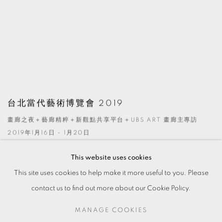
台北當代藝術博覽會 2019
畫廊之夜＋藝廊精粹＋新觀點共享平台＋UBS ART 畫廊主專訪
2019年1月16日 - 1月20日
This website uses cookies
This site uses cookies to help make it more useful to you. Please
contact us to find out more about our Cookie Policy.
MANAGE COOKIES
MANAGE COOKIES
© 2026 TKG+. ALL RIGHTS RESERVED.