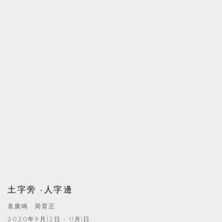
土字旁 ‧人字邊
袁廣鳴 周育正
2020年9月12日 - 11月1日