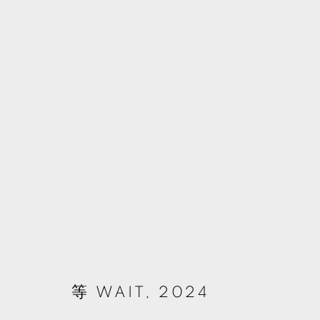
蘇育賢
台灣,
1982
MANAGE COOKIES
© 2026 TKG+. ALL RIGHTS RESERVED.
網頁支持 ARTLOGIC
等 WAIT
,
2024