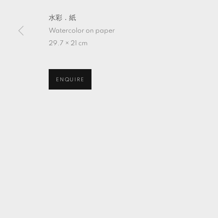
水彩．紙
Watercolor on paper
29.7 × 21 cm
ENQUIRE