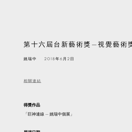
第十六屆台新藝術獎—視覺藝術
姚瑞中
2018年6月2日
相關連結
得獎作品
「巨神連線 — 姚瑞中個展」