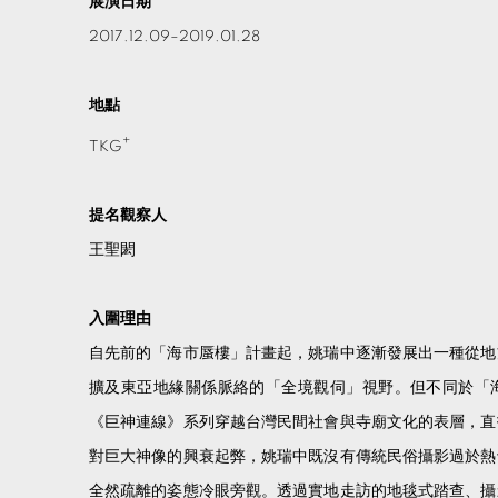
展演日期
2017.12.09–2019.01.28
地點
+
TKG
提名觀察人
王聖閎
入圍
理由
自先前的「海市蜃樓」計畫起，姚瑞中逐漸發展出一種從地
擴及東亞地緣關係脈絡的「全境觀伺」視野。但不同於「
《巨神連線》系列穿越台灣民間社會與寺廟文化的表層，直
對巨大神像的興衰起弊，姚瑞中既沒有傳統民俗攝影過於熱
全然疏離的姿態冷眼旁觀。透過實地走訪的地毯式踏查、攝