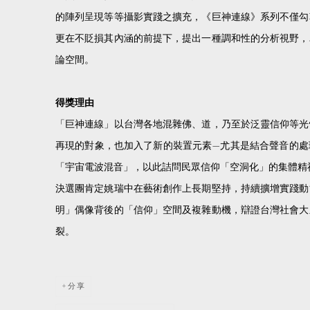
的陣列呈現等等攝影實踐之擴充，《巨神連線》系列不僅勾
更在不貶損其內涵的前提下，提出一種調和性的分析視野，
論空間。
得獎理由
「巨神連線」以台灣各地混雜佛、道，乃至於泛靈信仰等光
再現的對象，也加入了新的裝置元素—尤其是結合聲音的處
「宇宙電波混音」，以此詰問民眾信仰「空洞化」的集體精
決選團肯定姚瑞中在藝術創作上長期堅持，持續擴增實踐動
明」偶像背後的「信仰」空間及複雜動機，辯證台灣社會大
裂。
分享