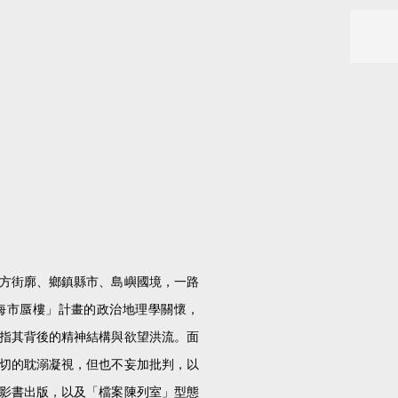
方街廓、鄉鎮縣市、島嶼國境，一路
海市蜃樓」計畫的政治地理學關懷，
指其背後的精神結構與欲望洪流。面
切的耽溺凝視，但也不妄加批判，以
影書出版，以及「檔案陳列室」型態