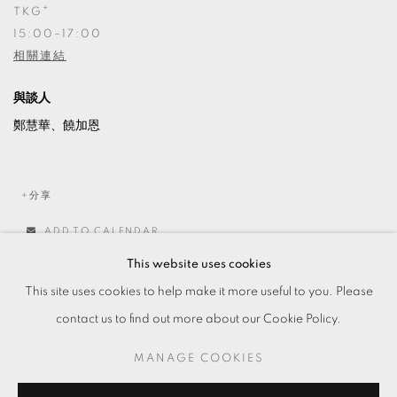
+
TKG
15:00–17:00
相關連結
與談人
鄭慧華、饒加恩
分享
ADD TO CALENDAR
This website uses cookies
This site uses cookies to help make it more useful to you. Please
contact us to find out more about our Cookie Policy.
MANAGE COOKIES
MANAGE COOKIES
© 2026 TKG+. ALL RIGHTS RESERVED.
網頁支持 ARTLOGIC