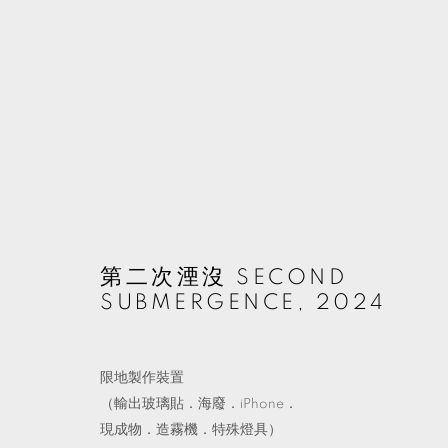
湮沒之間
張致中個展
TKG+ PROJECTS
2024年8月17日 
第二次湮沒 SECOND
SUBMERGENCE
,
2024
限地製作裝置
（輸出玻璃貼．海廢．iPhone．
MANAGE COOKIES
現成物．造霧機．特殊燈具）
© 2026 TKG+. ALL RIGHTS RESERVED.
網頁支持 ARTLOGIC