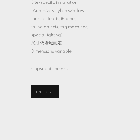
Site-specific installation
(Adhesive vinyl on window,
marine debris, iPhone,
found objects, fog machines,
special lighting)
尺寸依場域而定
Dimensions variable
Copyright The Artist
ENQUIRE