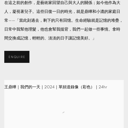
在這之前的創作，是藝術家回望自己與大人的關係；如今他作為大
人，凝視著兒子。這些日復一日的時光，就是鼎曄和小漉的家庭日
常——「當此刻過去，剩下的只有回憶。生命經驗就是記憶的堆疊，
日常中我幫他理髮，他也會幫我搥背，我們一起做一些事情。拿時
間交換成記憶，輕輕的、淡淡的日子讓記憶美好。」
ENQUIRE
王鼎曄｜我們的一天｜2024｜單頻道錄像（彩色）｜24hr