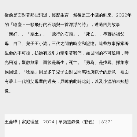
從前是面對著那些消逝，經歷生育，然後是王小漉的到來。2022年
的「唸塵－一顆飛行的石頭與一首漂浮的詩」，透過四則故事——
「漢奸」、「塵土」、「飛行的石頭」、「死亡」，串聯起祖父
母、自己、兒子王小漉，三代之間的時空和記憶。這些故事探索著
生命的不可控，彷彿有股引力牽引著我們，如世間的不可逆轉，時
光飛逝，聚散無常，而後是新生，死亡。「勇為」是找尋、採集家
族回憶，「唸塵」則是多了兒子面對世間萬物所賦予的新意，裡面
有著上一代祖父母輩的過去，鼎曄的此時此刻，以及小漉的未知想
像。
王鼎曄｜家庭理髮｜2024｜單頻道錄像（彩色）｜6'32"