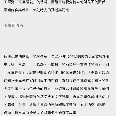
了展覽「家庭理髮」的基礎，藝術家將視角轉向他與兒子的關係，
透過錄像與繪畫，銘刻時光的飛逝與記憶。
下載新聞稿
假設記憶的狀態可能有多種，自2017年後開始探索自身家族與生命
史，從「勇為」、「唸塵－一顆飛行的石頭與一首漂浮的詩」、到
「家庭理髮」，記憶與關係始終徘徊於其底層創作。「勇為」起源
於祖父王元芳在家族回憶中的空缺，為何我們選擇遺忘？祖父的逝
去牽引著過去白色恐怖的歷史，藝術家以社群軟體蒐集家族長輩們
的記憶，那些被靜置的感受透過文字訊息，再重新轉化成慣常使用
的錄像、黑畫、與塵土書寫的臺語羅馬字裝置。原本的空白記憶，
像塵土般被重新擾動，於是我們開始有了故事。