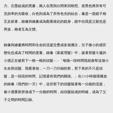
力、石墨組成的黑畫，兩人在黑與白間來回映照。當黑色將所有可
見頻率的光吸收，白色則成為了所有色光的結合，像是一面鏡子相
互反射著，錄像與繪畫成為觀看彼此的鏡身，鏡中自我是父親也是
男孩，兩者互為主體。
錄像與繪畫將時間和生命的流逝交疊成多個層次，兒子微小的感官
變化也成為了時間的度量。錄像《家庭理髮》中，披著剪髮斗篷的
小漉正在被剪下一根一根的頭髮——「​​每隔一段時間我就會幫這個小
生命剪頭髮。我看著他，一刀一刀仔細的剪，剪下來的不只是頭
髮，是一段段的時間、記憶還有我們的關係。」在24小時循環播放
的錄像《我們的一天》中，這些剪下的頭髮隨著每一分鐘的流逝，
被小漉重新拼湊成下一分鐘的時間，由頭髮組成的時鐘，成為了父
子之間的時間記錄。