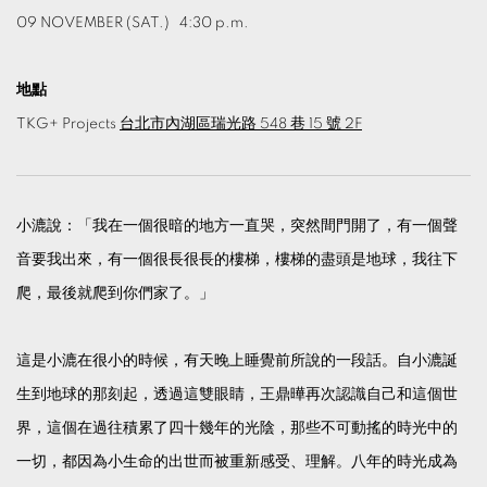
09 NOVEMBER (SAT.) 4:30 p.m.
地點
TKG+ Projects
台北市內湖區瑞光路 548 巷 15 號 2F
小漉說：「我在一個很暗的地方一直哭，突然間門開了，有一個聲
音要我出來，有一個很長很長的樓梯，樓梯的盡頭是地球，我往下
爬，最後就爬到你們家了。」
這是小漉在很小的時候，有天晚上睡覺前所說的一段話。自小漉誕
生到地球的那刻起，透過這雙眼睛，王鼎曄再次認識自己和這個世
界，這個在過往積累了四十幾年的光陰，那些不可動搖的時光中的
一切，都因為小生命的出世而被重新感受、理解。八年的時光成為