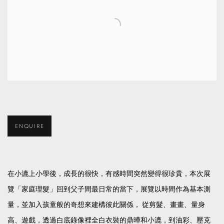
ENQUIRE
在小漉上小學後，成長的很快，有感時間突然變得很珍貴，本次展
覽「家庭理髮」回到父子間最日常的當下，展覽以時間作為基本測
量，並加入孩童般的奇想來建構彼此關係， 從剪髮、畫畫、量身
高、遊戲，透過白底錄像裡全白衣裝的鼎曄和小漉，到油彩、壓克