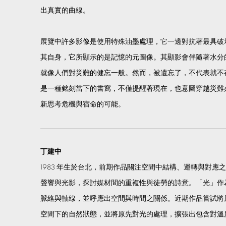
出真實的曲線。
展覽中許多影像是使用特殊油墨處理，它一邊對抗著最具破
其自身，它所顯示的是記憶的元圖像。其顯影會伴隨著水分
就像人們對災難的健忘一般。然而，被遺忘了，不代表就不
是一種銘刻當下的書寫，不僅提醒著現在，也意圖穿越災難
新思考危機與宿命的可能。
丁建中
1983 年生於台北，前期作品關注空間中結構、運轉與對
聲響與光影，探討媒材間的重複性與徒勞的詩意。「光」作
脈絡與軸線，並呼應出空間與時間之關係。近期作品嘗試將
空間下的自然狀態，並將原先對光的處理，擴張出包含對溫