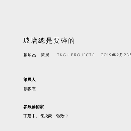
玻璃總是要碎的
賴駿杰 策展
TKG+ PROJECTS
2019年2月23
策展人
賴駿杰
參展藝術家
丁建中、陳飛豪、張致中