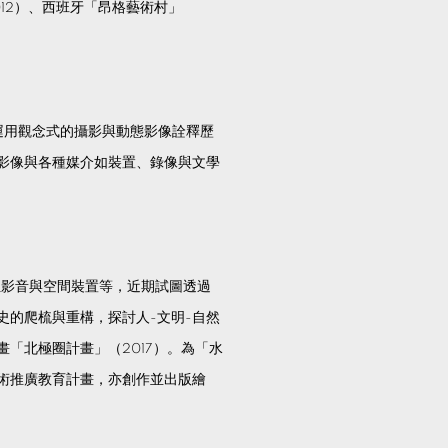
12）、西班牙「昂格藝術村」
並運用觀念式的攝影與動態影像詮釋歷
影像與各種媒介如裝置、錄像與文學
數位影音與空間裝置等，近期試圖透過
史的爬梳與重構，探討人-文明-自然
「北極圈計畫」（2017）。為「水
術推廣教育計畫，亦創作並出版繪