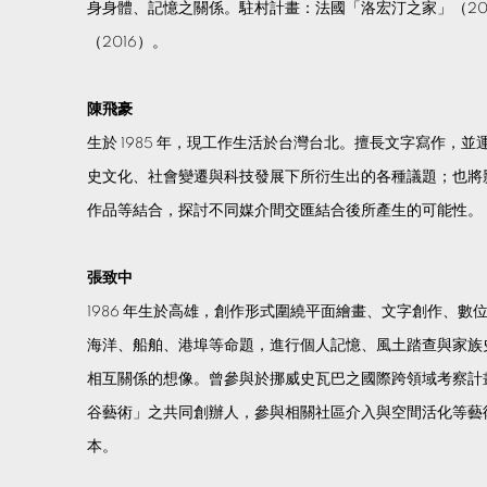
身身體、記憶之關係。駐村計畫：法國「洛宏汀之家」（20
（2016）。
陳飛豪
生於 1985 年，現工作生活於台灣台北。擅長文字寫作，
史文化、社會變遷與科技發展下所衍生出的各種議題；也將
作品等結合，探討不同媒介間交匯結合後所產生的可能性。
張致中
1986 年生於高雄，創作形式圍繞平面繪畫、文字創作、
海洋、船舶、港埠等命題，進行個人記憶、風土踏查與家族
相互關係的想像。曾參與於挪威史瓦巴之國際跨領域考察計畫
谷藝術」之共同創辦人，參與相關社區介入與空間活化等藝
本。