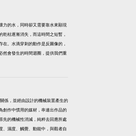
壞力的水，同時卻又需要靠水來顯現
的乾枯逐漸消失，而這時間之短暫，
存在。水滴穿刺的動作是反圖像的，
必然會發生的時間迴圈，提供我們重
應之關係，並經由設計的機械裝置產生的
為創作中慣用的媒材，串連出作品的
原先的機械性消減，純粹去回應所處
度、濕度、觸覺、動能中，與觀者自