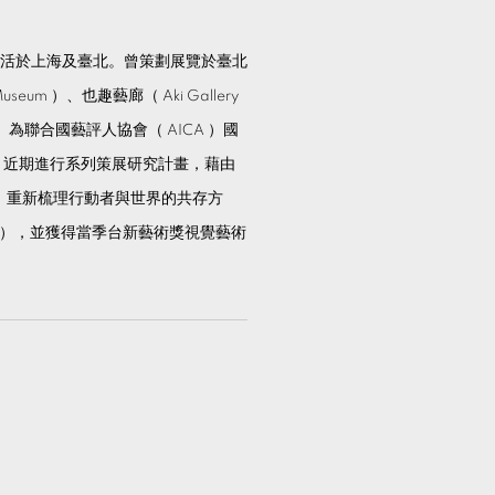
、生活於上海及臺北。曾策劃展覽於臺北
um ）、也趣藝廊（ Aki Gallery
等。為聯合國藝評人協會（ AICA ）國
，近期進行系列策展研究計畫，藉由
，重新梳理行動者與世界的共存方
7），並獲得當季台新藝術獎視覺藝術