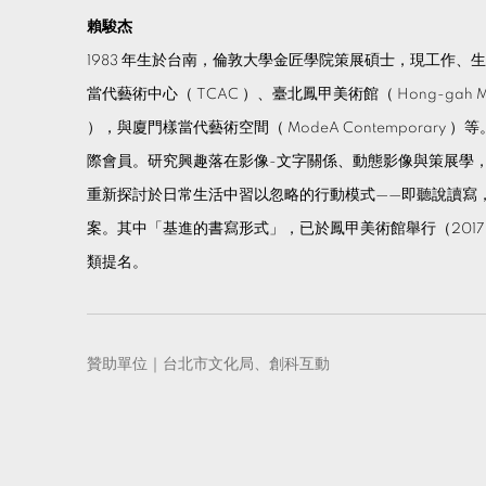
賴駿杰
1983 年生於台南，倫敦大學金匠學院策展碩士，現工作
當代藝術中心（ TCAC ）、臺北鳳甲美術館（ Hong-gah Muse
），與廈門樣當代藝術空間（ ModeA Contemporary ）
際會員。研究興趣落在影像-文字關係、動態影像與策展學
重新探討於日常生活中習以忽略的行動模式——即聽說讀寫
案。其中「基進的書寫形式」，已於鳳甲美術館舉行（201
類提名。
贊助單位｜台北市文化局、創科互動