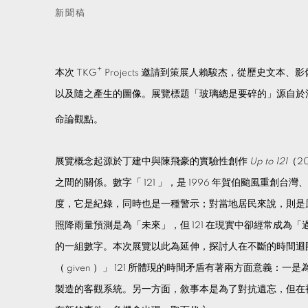
新聞稿
+
本次 TKG
Projects 邀請到策展人賴駿杰，從歷史文本
以及隨之產生的圖像。展覽標題「玻璃總是要碎的」源自於
命論觀點。
展覽概念起源於丁建中與陳飛豪的實驗性創作
Up to 121
（2
之間的關係。數字「 121 」，是 1996 年賀伯颱風重創台灣
度，它是紀錄，同時也是一種警示；對當地居民來說，則是風雨
照降雨量預測是為「未來」，但 121 在現實中卻經常成為
的一組數字。本次展覽以此為延伸，探討人在不斷的時間迴
（ given ）」 121 所體現的時間矛盾有著兩方面意義
製造的客觀系統。另一方面，敘事本是為了對抗遺忘，但在