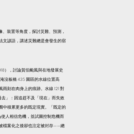
、影像、裝置等角度，探討災難、預測，
法文諺語，講述災難總是會發生的宿
018），討論賀伯颱風與在地發展史
、淹沒板橋 435 園區的水線位置高
刻在肉身上的痕跡。水線 121 對
「過去」：因追趕不及「現在」而失效
圈中積累更多的既定現實。「既定的
：一是為使人相信危機，並試圖控制危機而
被檔案化之後卻也注定被封存——總