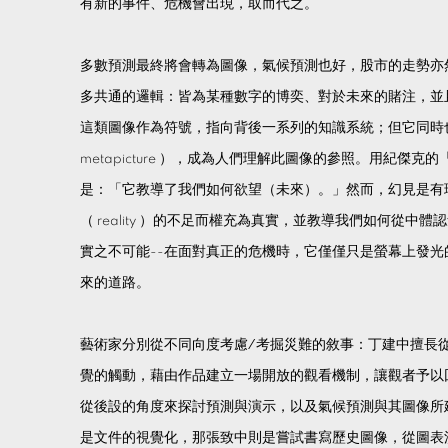
有新的事件、危機會出現，取而代之。
多數預測最終將會轉為圖像，氣候預測也好，股市的走勢亦
多共通的邏輯：皆為某種數字的博奕、對於未來的賭注，並
這類圖像作為符號，指向背後一系列的知識系統；但它同時
metapicture ），成為人們理解此圖像的參照。用紀傑克的「
是：「它教導了我們如何欲望（未來）。」然而，幻見是有
（ reality ）的不足而權充為真實，並教導我們如何從
實之不可能--在面對真正的危機時，它僅僅只是螢幕上發
來的道路。
藝術家分別從不同向度考慮 ∕ 考掘災難的敘事：丁建中擅
覺的觸動，藉由作品建立一場開放的觀看機制，讓觀者予以
從後設的角度來探討預測與演示，以及氣候預測與其圖像所
是文件的視覺化，那張致中則是嘗試書寫歷史圖像，從圖表