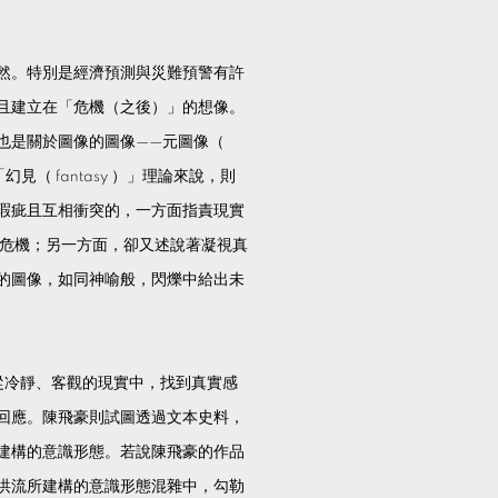
然。特別是經濟預測與災難預警有許
且建立在「危機（之後）」的想像。
也是關於圖像的圖像——元圖像（
幻見（ fantasy ）」理論來說，則
瑕疵且互相衝突的，一方面指責現實
中體認危機；另一方面，卻又述說著凝視真
光的圖像，如同神喻般，閃爍中給出未
長從冷靜、客觀的現實中，找到真實感
回應。陳飛豪則試圖透過文本史料，
建構的意識形態。若說陳飛豪的作品
洪流所建構的意識形態混雜中，勾勒