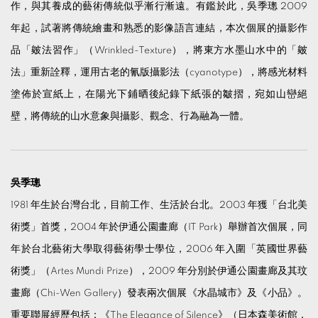
作，與其養成的藝術傳統似乎漸行漸遠。有鑑於此，吳季璁 2009
年起，試著將傳統繪畫和熟悉的影像語言連結，本次個展的攝影作
品「皴法習作」（Wrinkled-Texture），將東方水墨山水中的「皴
法」重新詮釋，運用古老的氰版攝影法（cyanotype），將感光材料
塗佈於宣紙上，在陽光下鋪晒後紀錄下紙張的皺摺，宛如山巒絕
壁，將傳統的山水意象與攝影、觀念、行為融為一體。
吳季璁
1981 年生於台灣台北，目前工作、生活於台北。2003 年獲「台北美
術獎」首獎，2004 年於伊通公園畫廊（IT Park）舉辦首次個展，同
年於台北藝術大學取得藝術學士學位，2006 年入圍「英國世界藝
術獎」（Artes Mundi Prize），2009 年分別於伊通公園畫廊及其玟
畫廊（Chi-Wen Gallery）發表兩次個展《水晶城市》及《小品》。
重要聯展經歷包括：《The Elegance of Silence》（日本森美術館，