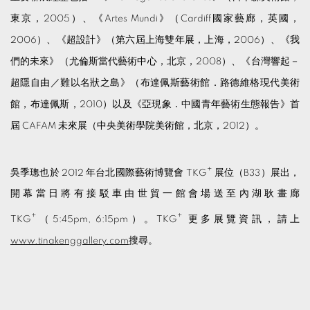
東京，2005）、《Artes Mundi》（Cardiff國家藝廊，英國，
2006）、《超設計》（第六屆上海雙年展，上海，2006）、《我
們的未來》（尤倫斯當代藝術中心，北京，2008）、《台灣響起－
超隱自由／難以名狀之島》（布達佩斯藝術館．路德維格現代美術
館，布達佩斯，2010）以及《亞現象．中國青年藝術生態報告》首
屆 CAFAM 未來展（中央美術學院美術館，北京，2012）。
+
吳季璁也於 2012 年台北國際藝術博覽會 TKG
展位（B33）展出，
開幕當日將有接駁車由世貿一館會場送至內湖耿畫廊
+
+
TKG
（5:45pm, 6:15pm）。TKG
更多展覽資訊，請上
www.tinakenggallery.com
搜尋。