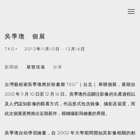
吳季璁 個展
TKG+
2012年11月10日 - 12月16日
新聞稿
展覽現場
分享
+
台灣藝術家吳季璁將於耿畫廊 TKG
｜台北｜ 舉辦個展，展期自
2012 年 11 月 10 日至 12 月 16 日。吳季璁作品關注影像的生產過程以
及人們認知影像的觀看方式，作品形式包含錄像、攝影及裝置，而
此次個展更將推出近期新作，模糊攝影與繪畫的界限。
吳季璁自幼學習繪畫，自 2002 年大學期間開始其影像相關的創