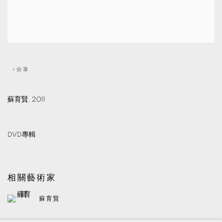
分享
蘇育賢, 2011
DVD專輯
相關藝術家
蘇育賢