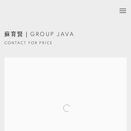
蘇育賢｜GROUP JAVA
CONTACT FOR PRICE
Open a larger version of the following image in a popup: