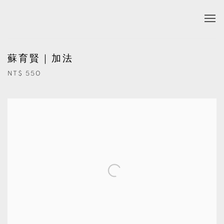
蘇育賢｜加法
NT$ 550
Open a larger version of the following image in a popup: