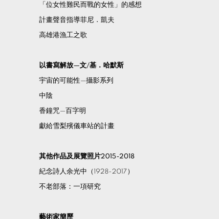
「位女性難民而戰的女性」的感想
計畫聲音指導菲尼．凱夫
高雄港漁工之歌
以書寫解放—文/基．哈默斯
宇宙的可能性—攝影系列
中陰
香鐘咒—百字明
獻給雪梨殯儀車站的計畫
其他作品及展覽照片2015-2018
紀念詩人余光中（1928-2017）
不老部落：一項研究
藝術家簡歷