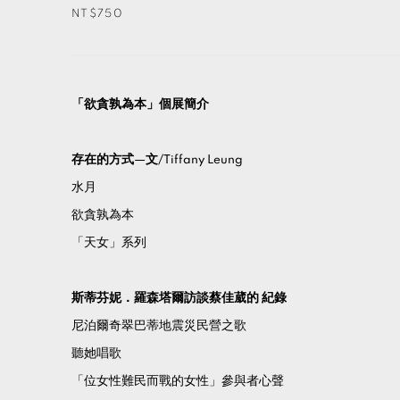
NT$750
「欲貪孰為本」個展簡介
存在的方式—文/Tiffany Leung
水月
欲貪孰為本
「天女」系列
斯蒂芬妮．羅森塔爾訪談蔡佳葳的 紀錄
尼泊爾奇翠巴蒂地震災民營之歌
聽她唱歌
「位女性難民而戰的女性」參與者心聲