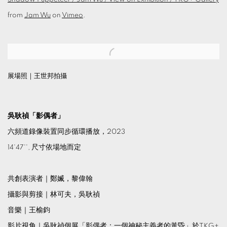
from
Jam Wu
on
Vimeo
.
Open a larger version of the following image in a popup:
展場照｜王世邦拍攝
吳耿禎「影偶者」
六頻道錄像裝置同步循環播放，2023
14'47'', 尺寸依場地而定
共創表演者｜鄭媙，黎偉翰
攝影與剪接｜林可夫，吳耿禎
音樂｜王榆鈞
影片視角｜吳耿禎個展「影偶者：一個神秘主義者的黃昏」於TKG+