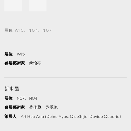
展位 W15、N04、N07
展位
W15
參展藝術家
侯怡亭
新水墨
展位
N07、N04
參展藝術家
蔡佳葳、吳季璁
策展人
Art Hub Asia (Defne Ayas, Qiu Zhijie, Davide Quadrio)