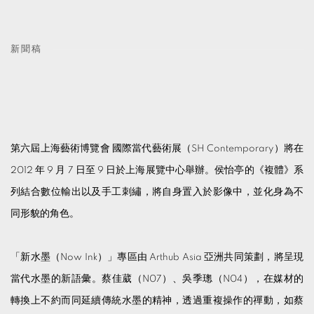
新聞稿
第六屆上海藝術博覽會 國際當代藝術展（SH Contemporary）將在
2012 年 9 月 7 日至 9 日於上海展覽中心舉辦。侯怡亭的《複體》系
列結合數位輸出以及手工刺繡，將自身置入於影像中，並化身為不
同形貌的角色。
「新水墨（Now Ink）」專區由 Arthub Asia 亞洲共同策劃，將呈現
當代水墨的新語彙。蔡佳葳（N07）、吳季璁（N04），在媒材的
轉換上不約而同延續傳統水墨的精神，透過重複操作的禪動，如蔡