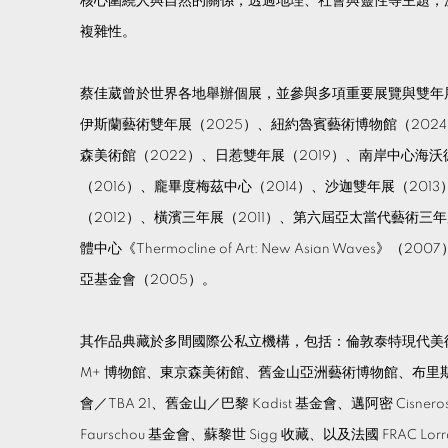
核心圍繞人與自然的關係，透過地理、社會與靈性等主題，
複雜性。
蔡佳葳曾於世界各地舉辦個展，並參與多項重要展覽與雙年
伊斯蘭藝術雙年展（2025）、紐約魯賓藝術博物館（2024
森美術館（2022）、日惹雙年展（2019）、南岸中心海沃
（2016）、龐畢度梅茲中心（2014）、沙迦雙年展（20
（2012）、橫濱三年展（2011）、第六屆亞太當代藝術三年
體中心《Thermocline of Art: New Asian Waves
亞基金會（2005）。
其作品典藏於多間國際公私立機構，包括：倫敦泰特現代美
M+ 博物館、東京森美術館、舊金山亞洲藝術博物館、布里
會／TBA 21、舊金山／巴黎 Kadist 基金會、邁阿密 Cisnero
Faurschou 基金會、蘇黎世 Sigg 收藏、以及法國 FRAC Lorr