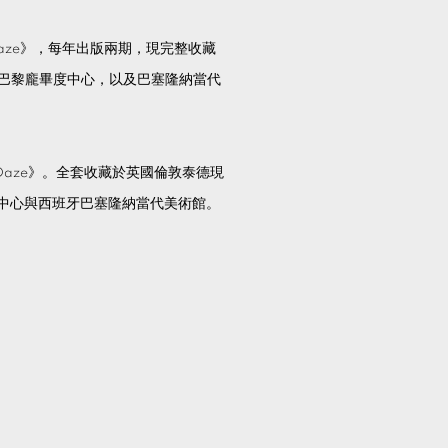
 Daze》，每年出版兩期，現完整收藏
、巴黎龐畢度中心，以及巴塞隆納當代
 Daze》。全套收藏於英國倫敦泰德現
中心與西班牙巴塞隆納當代美術館。