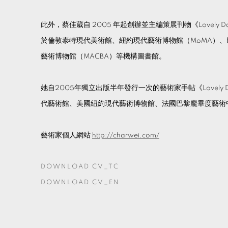
此外，蔡佳葳自 2005 年起創辦並主編策展刊物《Lovely
於倫敦泰特現代美術館、紐約現代藝術博物館（MoMA）
藝術博物館（MACBA）等機構圖書館。
她自2005年獨立出版半年發行一次的藝術家手帖《Lovely
代藝術館、美國紐約現代藝術博物館、法國巴黎龐畢度藝術
藝術家個人網站
http://charwei.com/
DOWNLOAD CV_TC
(PDF, OPENS IN A NEW TAB.)
DOWNLOAD CV_EN
(PDF, OPENS IN A NEW TAB.)