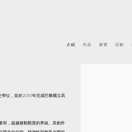
介紹
作品
展覽
活動
View works.
學位，並於2010年完成巴黎國立高
參與，超越被動觀賞的界線。其創作