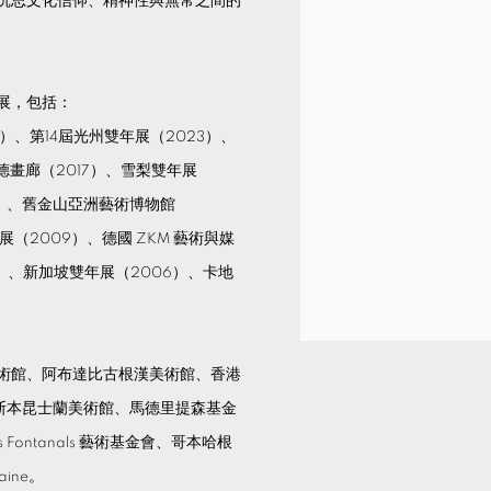
沉思文化信仰、精神性與無常之間的
展，包括：
）、第14屆光州雙年展（2023）、
德畫廊（2017）、雪梨雙年展
13）、舊金山亞洲藝術博物館
展（2009）、德國 ZKM 藝術與媒
》（2007）、新加坡雙年展（2006）、卡地
術館、阿布達比古根漢美術館、香港
斯本昆士蘭美術館、馬德里提森基金
s Fontanals 藝術基金會、哥本哈根
aine。