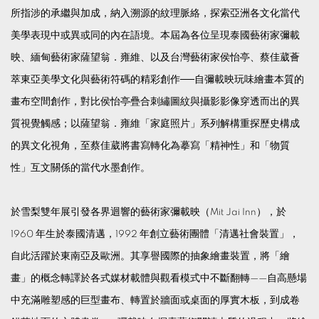
所指涉的承繼與加成，納入溯源的紋理脈絡，探索亞洲各文化當代
美學表現中或異或同的內在語境。本屆為各位呈現泰國藝術家彌載
映、緬甸藝術家薩望翁．雍維、以及台灣藝術家侯怡亭、蔡佳葳薈
萃東亞美學文化與藝術符碼的精彩創作──自彌載映玩味繪畫本質的
畫布空間創作，對比侯怡亭疊合刺繡圖紋與攝影影像穿透而出的異
質視覺觸感；以薩望翁．雍維「家庭照片」系列解構重探歷史構成
的異文化視角，至蔡佳葳將書寫轉化為摹寫「精神性」和「物質
性」互文關係的當代水墨創作。
於雪梨雙年展引發各界迴響的藝術家彌載映（Mit Jai Inn），於
1960 年生於泰國清邁，1992 年創立藝術團體「清邁社會裝置」，
自此活躍於東南亞及歐洲。其享譽國際的抽象繪畫裝置，將「繪
畫」的概念轉譯於各式媒材載體與觀看模式中不斷翻轉——自高懸場
中充滿雕塑感的巨型畫布、轉置於牆面或桌面的厚實木板，到成卷