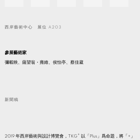
西岸藝術中心 展位 A203
參展藝術家
彌載映、薩望翁・雍維、侯怡亭、蔡佳葳
新聞稿
+
2019 年西岸藝術與設計博覽會，TKG
以「Plus」爲命題，將「+」