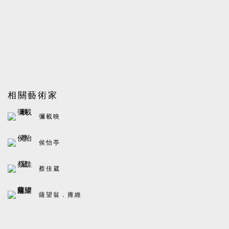
相關藝術家
彌載映
侯怡亭
蔡佳葳
薩望翁．雍維