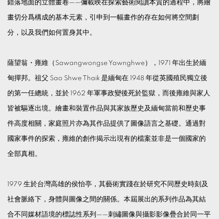
錯落地面的立體畫卷——彌載映在探索藝術閱讀本質的過程中，將繪
畫切分爲構成的基本元素，引申到一幅畫作的存在如何將空間劃
分，以及我們如何置身其中。
薩望翁・雍維（Sawangwongse Yawnghwe），1971 年出生於緬
甸撣邦。祖父 Sao Shwe Thaik 是緬甸在 1948 年從英國殖民獨立後
的第一任總統，並於 1962 年軍事政變後死於監獄，而後雍維與家人
皆被驅逐出境。繪畫和裝置作品與其家族歷史及緬甸當前和歷史事
件高度相關，家庭照片亦為其作品提供了圖像語言之基礎。通過對
國家事件的探索，雍維的創作揭示出現有的檔案並非是一個國家的
全部真相。
1979 生於台灣高雄的侯怡亭，其藝術實踐在於研究不同歷史時刻及
社會脈絡下，身體與圖像之間的關係。本屆展出的系列作品為其結
合不同媒材語境的標誌性系列——刺繡圖像與攝影影像疊合於同一平