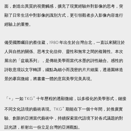
面，創造出異質的視覺觸感，擴充了現實經驗外對影像的思考，突
顯了日常生活中對影像的識別方式，更引領觀者步入影像內容進行
經驗上的重整。
備受國際矚目的蔡佳葳，1980 年出生於台灣台北，一直以來關注於
人與自然的關係、思考文化信仰、靈性和無常之間的複雜性。本次
展出的「盆栽系列」，是傳統美學雨當代水墨的詩性融合。感性的
詩歌意境以文字轉譯，綴點為細小而茂密的片片細葉，透過園林造
景的摹寫微縮，將書畫一體的意寫美學完美具現。
+
「+」一如 TKG
十年歷程的透顯微縮，以多樣化的美學形式，鏈接
+
不同文化語境的藝術表現。TKG
期能在下一個十年間，於推廣實
驗、創新的亞洲當代藝術中，持續探索當代語境下於各式議題的對
話光譜，析射出一份立足台灣的亞洲觀點。