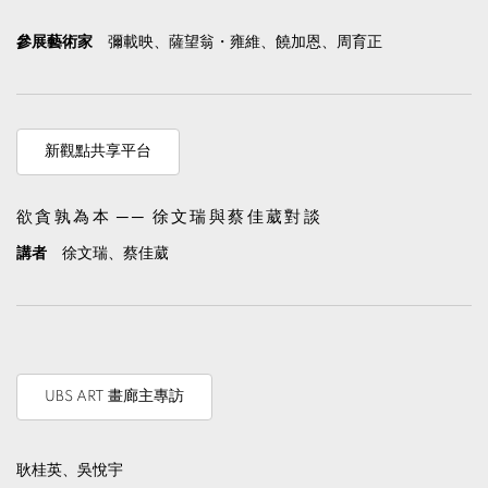
參展藝術家
彌載映、薩望翁・雍維、饒加恩、周育正
新觀點共享平台
欲貪孰為本 ── 徐文瑞與蔡佳葳對談
講者
徐文瑞、蔡佳葳
UBS ART 畫廊主專訪
耿桂英、吳悅宇