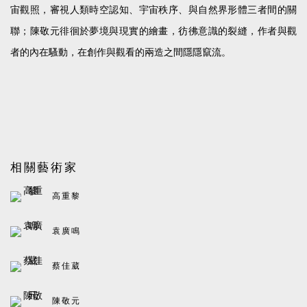
宙觀照，審視人類時空認知、宇宙秩序、與自然界形體三者間的關
聯；陳敬元徘徊於夢境與現實的繪畫，彷彿意識的裂縫，作者與觀
者的內在騷動，在創作與觀看的兩造之間隱隱竄流。
相關藝術家
高重黎
袁廣鳴
蔡佳葳
陳敬元