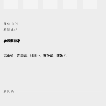
展位 D01
相關連結
參展藝術家
高重黎、袁廣鳴、姚瑞中、蔡佳葳、陳敬元
新聞稿