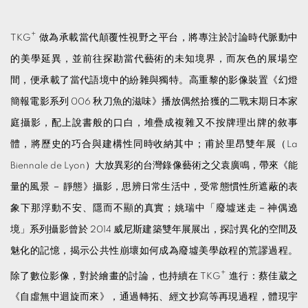
+
TKG
做為承載當代顛覆性視野之平台，將專注於討論時代脈動中
的美學延異，並前往探勘當代藝術的未知境界，而灰色的展場空
間，便承載了當代語境中的紛雜與獨特。高重黎的影像裝置《幻燈
簡報電影系列 006 秋刀魚的滋味》播放偶然拾獲的二戰末期日本家
庭攝影，配上說書般的口白，堆疊成複雜又不按牌理出牌的敘事
體，將歷史的巧合與建構性同時收納其中；甫於里昂雙年展（La
Biennale de Lyon）大放異彩的台灣錄像藝術之父袁廣鳴，帶來《能
量的風景 － 靜態》攝影，思辨日常生活中，受常態慣性所遮蔽的表
象下那浮動不安、隱而不顯的真實；姚瑞中「廢墟迷走－神偶遶
境」系列攝影曾於 2014 威尼斯建築雙年展展出，探討異化的空間及
魅化的記憶，揭示公共性崩壞如何成為廢墟美學啟程的荒謬過程。
+
除了數位影像，對於繪畫的討論，也持續在 TKG
進行：蔡佳葳之
《自虛無中迴旋而來》，通過轉拓、經文抄寫等再現過程，體現宇