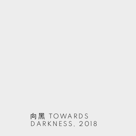
袁廣鳴
台灣,
1965
MANAGE COOKIES
向黑 TOWARDS
© 2026 TKG+. ALL RIGHTS RESERVED.
網頁支持 ARTLOGIC
DARKNESS
,
2018