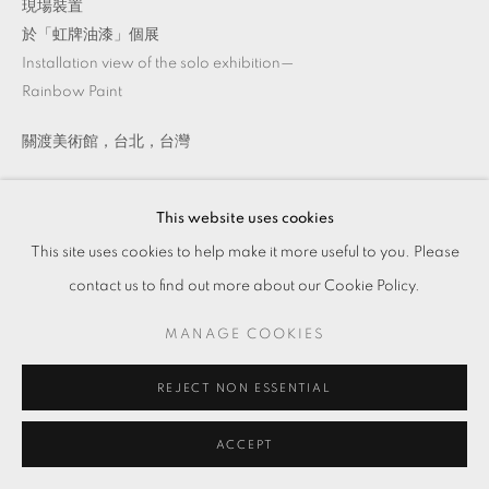
現場裝置
於「虹牌油漆」個展
Installation view of the solo exhibition—
Rainbow Paint
關渡美術館，台北，台灣
ENQUIRE
This website uses cookies
This site uses cookies to help make it more useful to you. Please
contact us to find out more about our Cookie Policy.
MANAGE COOKIES
REJECT NON ESSENTIAL
ACCEPT