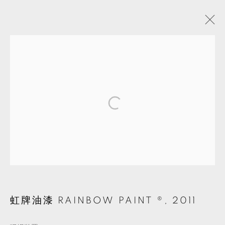
周育正
台灣,
1976
介紹
作品
展覽
活動
影片
藝術家個人網頁
分享
MANAGE COOKIES
© 2026 TKG+. ALL RIGHTS RESERVED.
網頁支持 ARTLOGIC
虹牌油漆 RAINBOW PAINT ®
,
2011