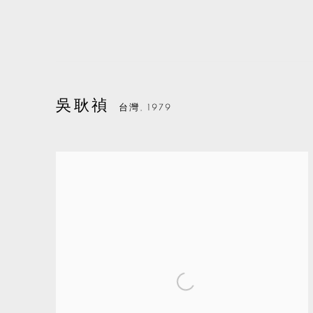
吳耿禎
台灣,
1979