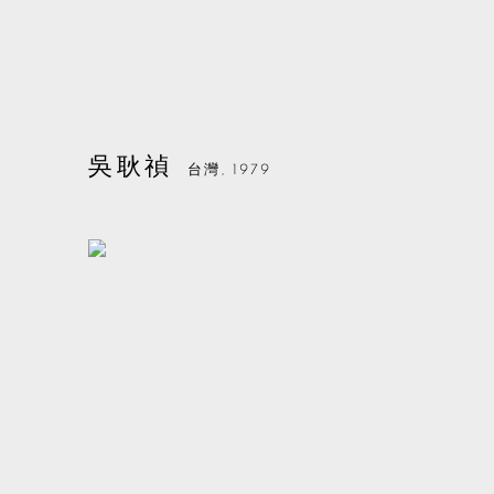
吳耿禎
台灣,
1979