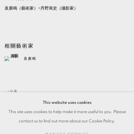
袁廣鳴（藝術家）×丹野篤史（攝影家）
相關藝術家
袁廣鳴
分享
This website uses cookies
This site uses cookies to help make it more useful to you. Please
contact us to find out more about our Cookie Policy.
MANAGE COOKIES