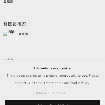
袁廣鳴
相關藝術家
袁廣鳴
分享
This website uses cookies
This site uses cookies to help make it more useful to you. Please
contact us to find out more about our Cookie Policy.
MANAGE COOKIES
MANAGE COOKIES
© 2026 TKG+. ALL RIGHTS RESERVED.
網頁支持 ARTLOGIC
REJECT NON ESSENTIAL