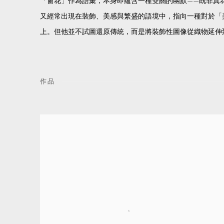
「窗花」作為語彙，本身即蘊含一種雙關的幽默——既非真
又經常出現在裝飾、美感與繁盛的語境中，指向一種對於「
上。但他並不試圖還原傳統，而是將裝飾性圖像從織物延伸
作品