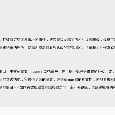
，打破特定空間及環境的條件，透過牆板及牆間的相互滲透關係，模糊了
建築語彙的思考，使牆面成為觀看與遮蔽的辯證場所。「窗花」則作為感
窗口；中古荷蘭文「raem」既指窗戶，也可指一塊繃著畫布的框架。窗
正的穿透功能，它模仿了窗的語彙，卻刻意保留牆的真實性，使觀看被阻
構的痕跡——如同符號般懸置於牆與牆之間，牽引著視線，也延遲觀看的