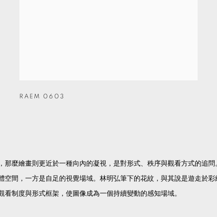
RAEM 0603
，那麼繪畫則更近於一種向內的凝視，是對形式、秩序與觀看方式的追問
體空間，一方是自足的視覺場域。林明弘筆下的花紋，與其說是遊走於彩
觀看制度與形式框架，使圖像成為一個持續變動的感知場域。