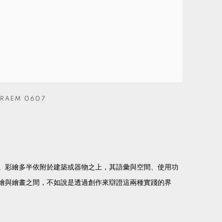
RAEM 0607
。彩繪多半依附於建築或器物之上，其語彙與空間、使用功
繪與繪畫之間，不如說是透過創作來辯證這兩種實踐的界