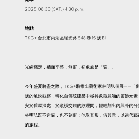
2025.08.30 (SAT.) 4:30 p.m.
地點
TKG+
台北市內湖區瑞光路 548 巷 15 號 B1
光線穩定，牆面平整，無窗，卻處處是「窗」。
今年盛夏將盡之際，TKG+將推出藝術家林明弘個展——「
號的敏銳觀察，轉化自傳統建築中極具象徵意涵的窗飾元素
安於舊屋深處，於縱橫交錯的紋理間，輕輕刻出內與外的分
林明弘既不造窗，也不刻窗；他取其形，借其意，以當代藝
的旅程。