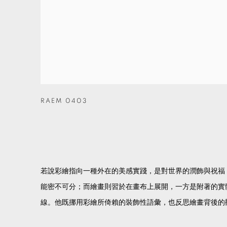
RAEM 0403
若說彩繪指向一種外在的美感實踐，是對世界的潤飾與祝福
能密不可分；而繪畫則習於在畫布上展開，一方是附著的實
線。他既挪用彩繪所倚賴的裝飾性語彙，也反思繪畫背後的