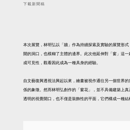
下載新聞稿
本次展覽，林明弘以「牆」作為持續探索及實驗的展覽形式
開的洞口，也模糊了主體的邊界。此次他延伸對「窗」這一
成可見性，觀看因此成為一種具身的經驗。
自文藝復興透視法興起以來，繪畫被視作通往另一個世界的
係的象徵。然而林明弘創作的「窗花」，並不具備建築上真
透明的視覺開口，也不僅是裝飾性的平面，它們構成一種結