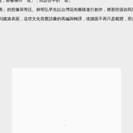
花，卻被喚作「花」；而語言中的「花」
美」的想像與寄託。林明弘早先以台灣花布圖樣進行創作，將那些源自民
到建築表面，這些文化視覺語彙的再編與轉譯，使牆面不再只是載體，而