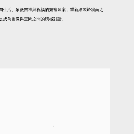
間生活、象徵吉祥與祝福的繁複圖案，重新繪製於牆面之
是成為圖像與空間之間的積極對話。