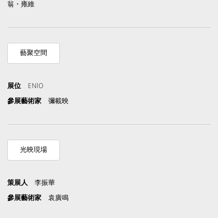
翁・雍維
藝聚空間
展位
EN10
參展藝術家
彌載映
光映現場
策展人
李振華
參展藝術家
袁廣鳴