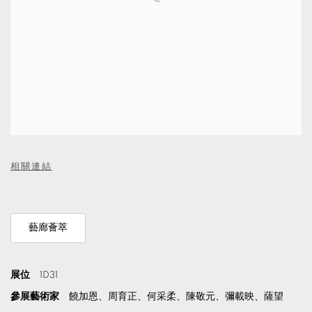
相關連結
藝廊薈萃
展位
1D31
參展藝術家
饒加恩、周育正、何采柔、陳敬元、彌載映、薩望