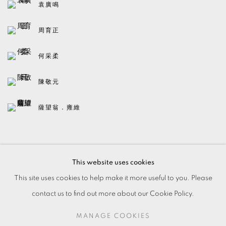
袁廣鳴
周育正
何采柔
陳敬元
薩望翁．雍維
BACK TO ART FAIRS
This website uses cookies
This site uses cookies to help make it more useful to you. Please
contact us to find out more about our Cookie Policy.
MANAGE COOKIES
MANAGE COOKIES
© 2026 TKG+. ALL RIGHTS RESERVED.