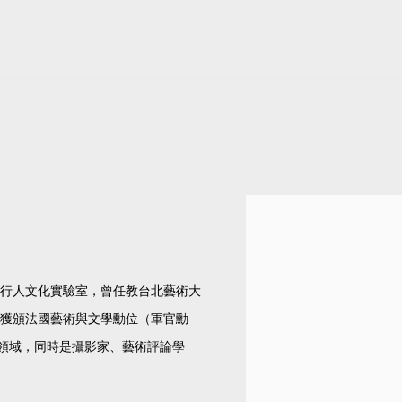
View works.
創立行人文化實驗室，曾任教台北藝術大
年獲頒法國藝術與文學勳位（軍官勳
領域，同時是攝影家、藝術評論學