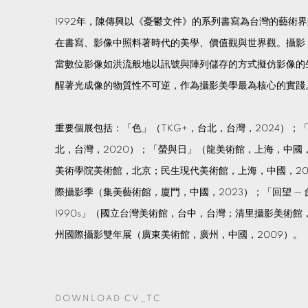
1992年，陳傳興以《憂鬱文件》的系列書寫為台灣的藝術
在書寫、影像中照料著時代的美學、價值觀與世界觀。攝影
當數位影像如洪流般地以訊號與陣列儲存的方式擬仿影像的
醒著光成像的物質性不可逆，作為攝影美學最為核心的實踐
重要個展包括：「色」（TKG+，台北，台灣，2024）；
北，台灣，2020）；「螢與日」（龍美術館，上海，中國，
美術學院美術館，北京；民生現代美術館，上海，中國，20
際攝影季（集美藝術館，廈門，中國，2023）；「回望 — 台
1990s」（國立台灣美術館，台中，台灣；清里攝影美術館
州國際攝影雙年展（廣東美術館，廣州，中國，2009）。
DOWNLOAD CV_TC