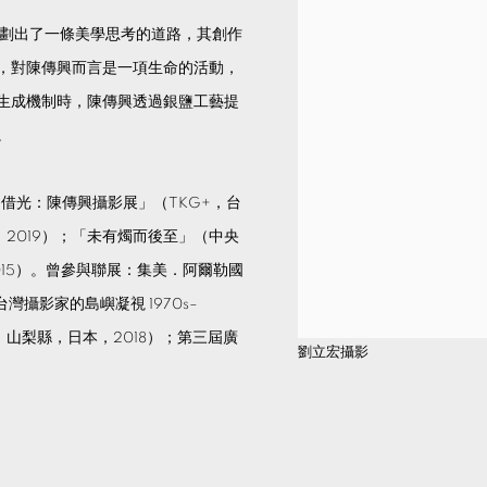
界劃出了一條美學思考的道路，其創作
，對陳傳興而言是一項生命的活動，
生成機制時，陳傳興透過銀鹽工藝提
。
「借光：陳傳興攝影展」（TKG+，台
2019）；「未有燭而後至」（中央
15）。曾參與聯展：集美．阿爾勒國
灣攝影家的島嶼凝視 1970s–
，山梨縣，日本，2018）；第三屆廣
劉立宏攝影